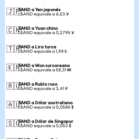
SAND a Yen japonés
🇯🇵
1 SAND equivale a 6,53 ¥
SAND a Yuan chino
🇨🇳
1 SAND equivale a 0,2795 ¥
SAND a Lira turca
🇹🇷
1 SAND equivale a 1,98 ₺
SAND a Won surcoreano
🇰🇷
1 SAND equivale a 58,31 ₩
SAND a Rublo ruso
🇷🇺
1 SAND equivale a 3,41 ₽
SAND a Dólar australiano
🇦🇺
1 SAND equivale a 0,0586 $
SAND a Dólar de Singapur
🇸🇬
1 SAND equivale a 0,053 $