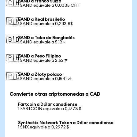
SAND a Franco Suizo
🇨🇭
1 SAND equivale a 0,0335 CHF
SAND a Real brasileño
🇧🇷
1 SAND equivale a 0,2113 R$
SAND a Taka de Bangladés
🇧🇩
1 SAND equivale a 5,13 ৳
SAND a Peso Filipino
🇵🇭
1 SAND equivale a 2,52 ₱
SAND a Złoty polaco
🇵🇱
1 SAND equivale a 0,1541 zł
Convierte otras criptomonedas a CAD
Fartcoin a Dólar canadiense
1 FARTCOIN equivale a 0,1773 $
Synthetix Network Token a Dólar canadiense
1 SNX equivale a 0,2972 $