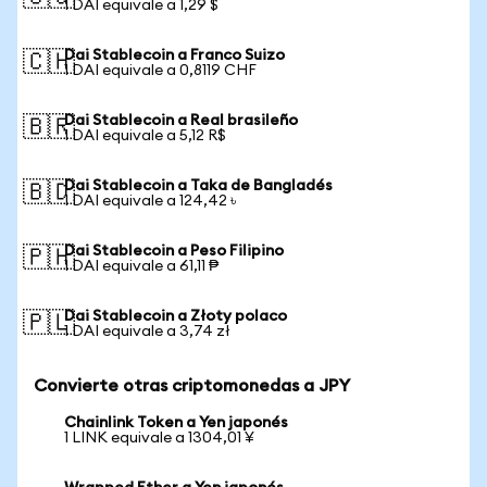
1 DAI equivale a 1,29 $
Dai Stablecoin a Franco Suizo
🇨🇭
1 DAI equivale a 0,8119 CHF
Dai Stablecoin a Real brasileño
🇧🇷
1 DAI equivale a 5,12 R$
Dai Stablecoin a Taka de Bangladés
🇧🇩
1 DAI equivale a 124,42 ৳
Dai Stablecoin a Peso Filipino
🇵🇭
1 DAI equivale a 61,11 ₱
Dai Stablecoin a Złoty polaco
🇵🇱
1 DAI equivale a 3,74 zł
Convierte otras criptomonedas a JPY
Chainlink Token a Yen japonés
1 LINK equivale a 1304,01 ¥