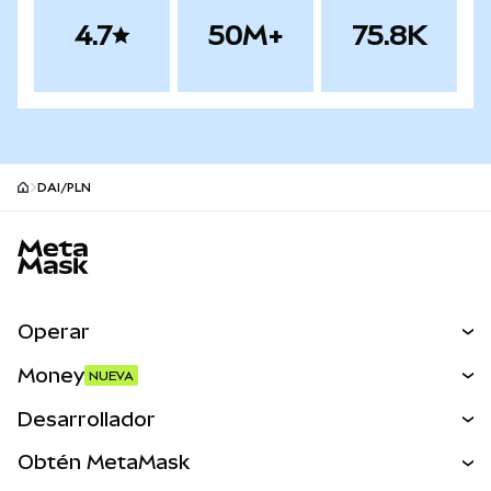
4.7
50M+
75.8K
DAI/PLN
Pie de página del sitio MetaMask
Operar
Canjear
Money
NUEVA
Predecir
NUEVA
Comprar
Desarrollador
Perps
NUEVA
Tarjeta
Ver los documentos
Obtén MetaMask
Activos del mundo real
mUSD
NUEVA
Panel
Obtén Metamask