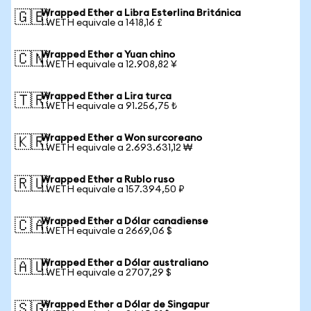
Wrapped Ether a Libra Esterlina Británica
🇬🇧
1 WETH equivale a 1418,16 £
Wrapped Ether a Yuan chino
🇨🇳
1 WETH equivale a 12.908,82 ¥
Wrapped Ether a Lira turca
🇹🇷
1 WETH equivale a 91.256,75 ₺
Wrapped Ether a Won surcoreano
🇰🇷
1 WETH equivale a 2.693.631,12 ₩
Wrapped Ether a Rublo ruso
🇷🇺
1 WETH equivale a 157.394,50 ₽
Wrapped Ether a Dólar canadiense
🇨🇦
1 WETH equivale a 2669,06 $
Wrapped Ether a Dólar australiano
🇦🇺
1 WETH equivale a 2707,29 $
Wrapped Ether a Dólar de Singapur
🇸🇬