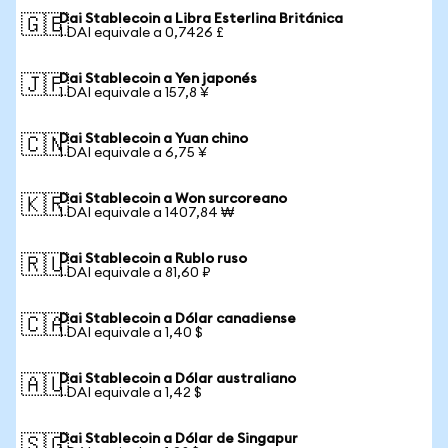
Dai Stablecoin a Libra Esterlina Británica
🇬🇧
1 DAI equivale a 0,7426 £
Dai Stablecoin a Yen japonés
🇯🇵
1 DAI equivale a 157,8 ¥
Dai Stablecoin a Yuan chino
🇨🇳
1 DAI equivale a 6,75 ¥
Dai Stablecoin a Won surcoreano
🇰🇷
1 DAI equivale a 1407,84 ₩
Dai Stablecoin a Rublo ruso
🇷🇺
1 DAI equivale a 81,60 ₽
Dai Stablecoin a Dólar canadiense
🇨🇦
1 DAI equivale a 1,40 $
Dai Stablecoin a Dólar australiano
🇦🇺
1 DAI equivale a 1,42 $
Dai Stablecoin a Dólar de Singapur
🇸🇬