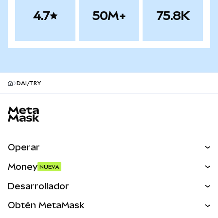
4.7
50M+
75.8K
DAI/TRY
Pie de página del sitio MetaMask
Operar
Canjear
Money
NUEVA
Predecir
NUEVA
Comprar
Desarrollador
Perps
NUEVA
Tarjeta
Ver los documentos
Obtén MetaMask
Activos del mundo real
mUSD
NUEVA
Panel
Obtén Metamask