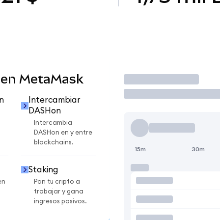
 en MetaMask
Operar
n
Intercambiar
DASHon
Intercambia
DASHon en y entre
blockchains.
15m
30m
Staking
en
Pon tu cripto a
trabajar y gana
ingresos pasivos.