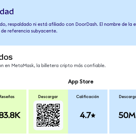
idad
do, respaldado ni está afiliado con DoorDash. El nombre de la 
o de referencia subyacente.
dos
 en MetaMask, la billetera cripto más confiable.
App Store
Reseñas
Descargar
Calificación
Descarg
83.8K
4.7
50M