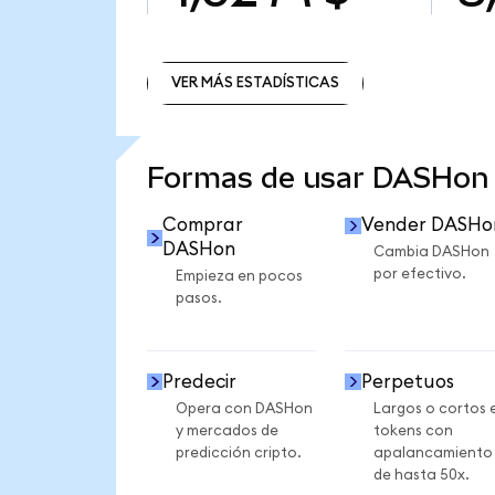
VER MÁS ESTADÍSTICAS
VER MÁS ESTADÍSTICAS
Formas de usar DASHon
Comprar
Vender DASHo
DASHon
Cambia DASHon
por efectivo.
Empieza en pocos
pasos.
Predecir
Perpetuos
Opera con DASHon
Largos o cortos 
y mercados de
tokens con
predicción cripto.
apalancamiento
de hasta 50x.