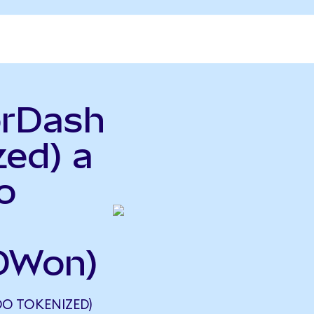
orDash
zed) a
o
DWon)
O TOKENIZED)