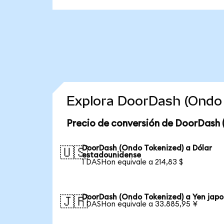
Explora DoorDash (Ondo 
Precio de conversión de DoorDash 
DoorDash (Ondo Tokenized) a Dólar
🇺🇸
estadounidense
1 DASHon equivale a 214,83 $
DoorDash (Ondo Tokenized) a Yen jap
🇯🇵
1 DASHon equivale a 33.885,95 ¥