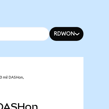
RDWON
73 mil DASHon,
DASHon