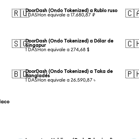
DoorDash (Ondo Tokenized) a Rublo ruso
🇷🇺
🇨
1 DASHon equivale a 17.680,87 ₽
DoorDash (Ondo Tokenized) a Dólar de
🇸🇬
🇨
Singapur
1 DASHon equivale a 274,68 $
DoorDash (Ondo Tokenized) a Taka de
🇧🇩
🇵
Bangladés
1 DASHon equivale a 26.590,87 ৳
laco