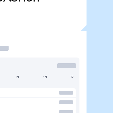
1H
4H
1D