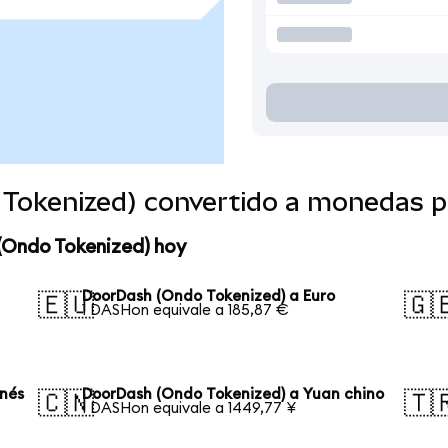
Tokenized) convertido a monedas p
(Ondo Tokenized) hoy
DoorDash (Ondo Tokenized) a Euro
🇪🇺
🇬
1 DASHon equivale a 185,87 €
onés
DoorDash (Ondo Tokenized) a Yuan chino
🇨🇳
🇹
1 DASHon equivale a 1449,77 ¥