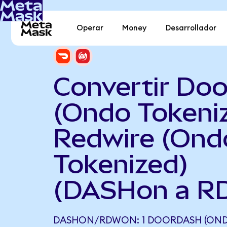
Operar
Money
Desarrollador
Convertir Do
(Ondo Tokeni
Redwire (Ond
Tokenized)
(DASHon a R
DASHON/RDWON: 1 DOORDASH (OND