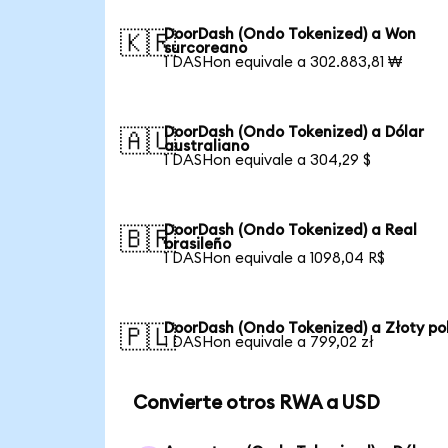
DoorDash (Ondo Tokenized) a Won
🇰🇷
surcoreano
1 DASHon equivale a 302.883,81 ₩
DoorDash (Ondo Tokenized) a Dólar
🇦🇺
australiano
1 DASHon equivale a 304,29 $
DoorDash (Ondo Tokenized) a Real
🇧🇷
brasileño
1 DASHon equivale a 1098,04 R$
DoorDash (Ondo Tokenized) a Złoty po
🇵🇱
1 DASHon equivale a 799,02 zł
Convierte otros RWA a USD