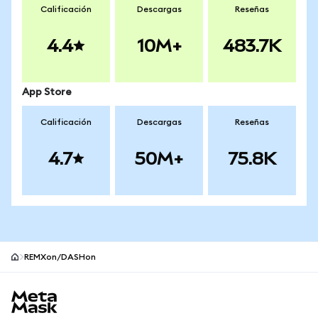
Calificación
Descargas
Reseñas
4.4
10M+
483.7K
App Store
Calificación
Descargas
Reseñas
4.7
50M+
75.8K
REMXon/DASHon
Pie de página del sitio MetaMask