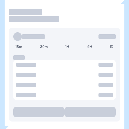
Operar
15m
30m
1H
4H
1D