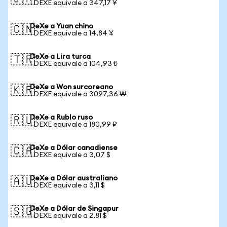
1 DEXE equivale a 347,17 ¥
DeXe a Yuan chino
🇨🇳
1 DEXE equivale a 14,84 ¥
DeXe a Lira turca
🇹🇷
1 DEXE equivale a 104,93 ₺
DeXe a Won surcoreano
🇰🇷
1 DEXE equivale a 3097,36 ₩
DeXe a Rublo ruso
🇷🇺
1 DEXE equivale a 180,99 ₽
DeXe a Dólar canadiense
🇨🇦
1 DEXE equivale a 3,07 $
DeXe a Dólar australiano
🇦🇺
1 DEXE equivale a 3,11 $
DeXe a Dólar de Singapur
🇸🇬
1 DEXE equivale a 2,81 $