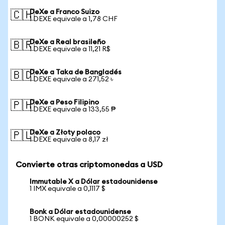
DeXe a Franco Suizo
🇨🇭
1 DEXE equivale a 1,78 CHF
DeXe a Real brasileño
🇧🇷
1 DEXE equivale a 11,21 R$
DeXe a Taka de Bangladés
🇧🇩
1 DEXE equivale a 271,52 ৳
DeXe a Peso Filipino
🇵🇭
1 DEXE equivale a 133,55 ₱
DeXe a Złoty polaco
🇵🇱
1 DEXE equivale a 8,17 zł
Convierte otras criptomonedas a USD
Immutable X a Dólar estadounidense
1 IMX equivale a 0,1117 $
Bonk a Dólar estadounidense
1 BONK equivale a 0,00000252 $