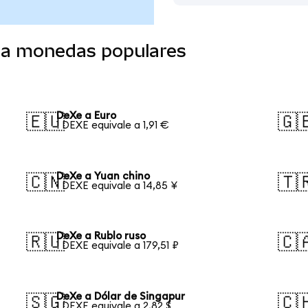
 a monedas populares
DeXe a Euro
🇪🇺
🇬
1 DEXE equivale a 1,91 €
DeXe a Yuan chino
🇨🇳
🇹
1 DEXE equivale a 14,85 ¥
DeXe a Rublo ruso
🇷🇺
🇨
1 DEXE equivale a 179,51 ₽
DeXe a Dólar de Singapur
🇸🇬
🇨
1 DEXE equivale a 2,82 $