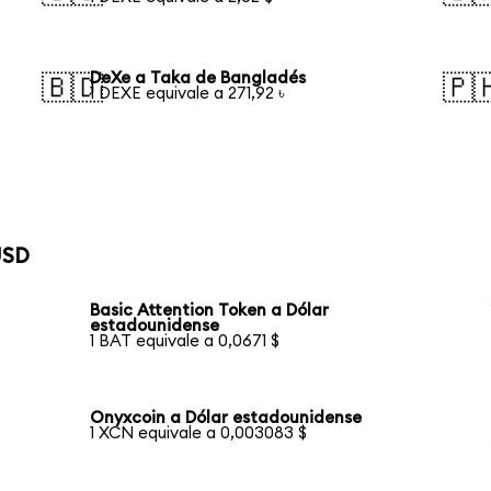
DeXe a Taka de Bangladés
🇧🇩
🇵
1 DEXE equivale a 271,92 ৳
USD
Basic Attention Token a Dólar
estadounidense
1 BAT equivale a 0,0671 $
Onyxcoin a Dólar estadounidense
1 XCN equivale a 0,003083 $