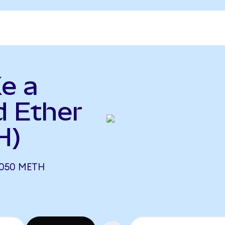
e a
d Ether
H)
1050 METH