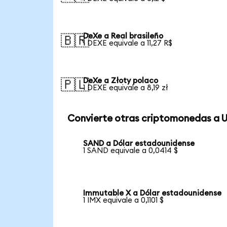
DeXe a Real brasileño
🇧🇷
1 DEXE equivale a 11,27 R$
DeXe a Złoty polaco
🇵🇱
1 DEXE equivale a 8,19 zł
Convierte otras criptomonedas a 
SAND a Dólar estadounidense
1 SAND equivale a 0,0414 $
Immutable X a Dólar estadounidense
1 IMX equivale a 0,1101 $