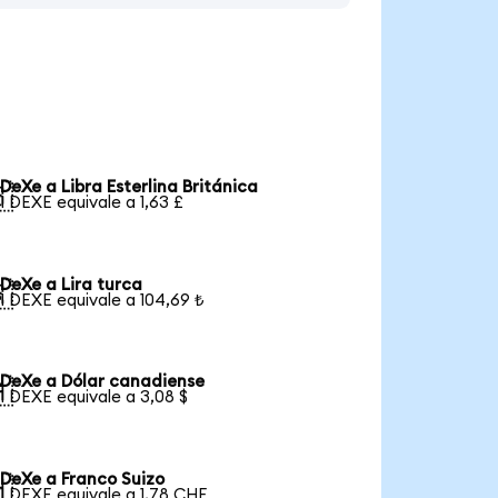
DeXe a Libra Esterlina Británica

1 DEXE equivale a 1,63 £
DeXe a Lira turca

1 DEXE equivale a 104,69 ₺
DeXe a Dólar canadiense

1 DEXE equivale a 3,08 $
DeXe a Franco Suizo

1 DEXE equivale a 1,78 CHF