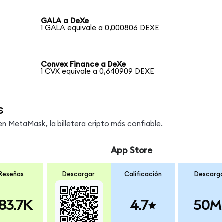
GALA a DeXe
1 GALA equivale a 0,000806 DEXE
Convex Finance a DeXe
1 CVX equivale a 0,640909 DEXE
s
 MetaMask, la billetera cripto más confiable.
App Store
Reseñas
Descargar
Calificación
Descarg
83.7K
4.7
50M