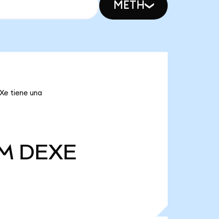
METH
Xe tiene una
 M
DEXE