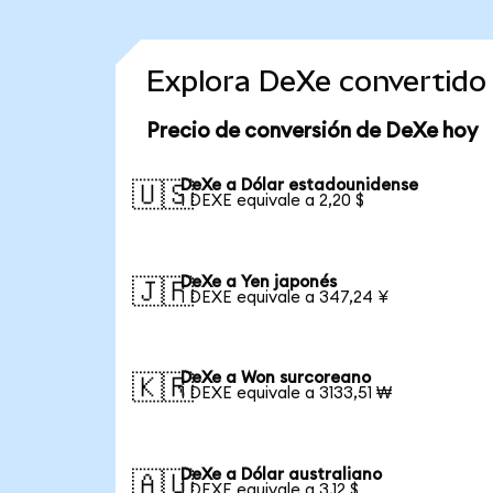
Explora DeXe convertido
Precio de conversión de DeXe hoy
DeXe a Dólar estadounidense
🇺🇸
1 DEXE equivale a 2,20 $
DeXe a Yen japonés
🇯🇵
1 DEXE equivale a 347,24 ¥
DeXe a Won surcoreano
🇰🇷
1 DEXE equivale a 3133,51 ₩
DeXe a Dólar australiano
🇦🇺
1 DEXE equivale a 3,12 $