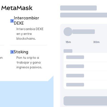
n MetaMask
Operar
Intercambiar
DEXE
Intercambia DEXE
en y entre
blockchains.
15m
30m
Staking
en
Pon tu cripto a
trabajar y gana
ingresos pasivos.