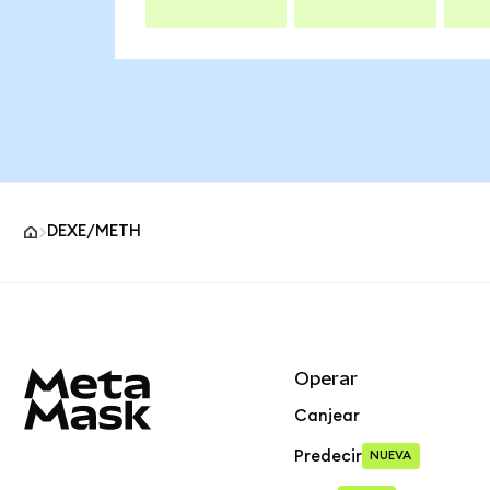
DEXE/METH
Pie de página del sitio MetaMask
Operar
Canjear
Predecir
NUEVA