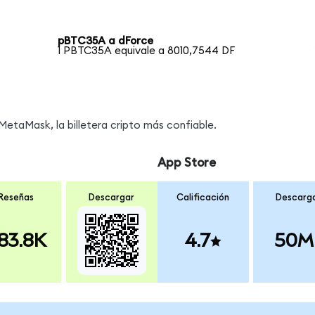
pBTC35A a dForce
1 PBTC35A equivale a 8010,7544 DF
etaMask, la billetera cripto más confiable.
App Store
Reseñas
Descargar
Calificación
Descarg
83.8K
4.7
50M