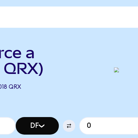
rce a
a QRX)
018 QRX
DF