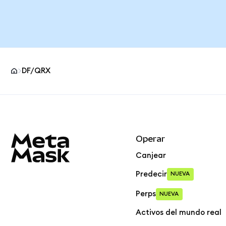
DF/QRX
Pie de página del sitio MetaMask
Operar
Canjear
Predecir
NUEVA
Perps
NUEVA
Activos del mundo real