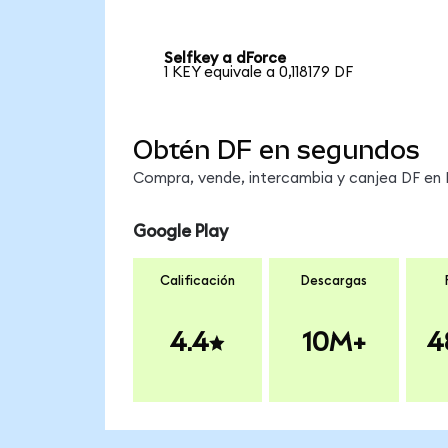
Selfkey a dForce
1 KEY equivale a 0,118179 DF
Obtén DF en segundos
Compra, vende, intercambia y canjea DF en M
Google Play
Calificación
Descargas
4.4
10M+
4