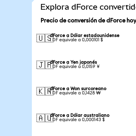
Explora dForce converti
Precio de conversión de dForce ho
dForce a Dólar estadounidense
🇺🇸
1 DF equivale a 0,000101 $
dForce a Yen japonés
🇯🇵
1 DF equivale a 0,0159 ¥
dForce a Won surcoreano
🇰🇷
1 DF equivale a 0,1428 ₩
dForce a Dólar australiano
🇦🇺
1 DF equivale a 0,000143 $