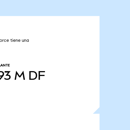
Force tiene una
LANTE
93 M
DF