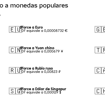
do a monedas populares
y
dForce a Euro
🇪🇺
🇬
1 DF equivale a 0,00008732 €
dForce a Yuan chino
🇨🇳
🇹
1 DF equivale a 0,000679 ¥
dForce a Rublo ruso
🇷🇺
🇨
1 DF equivale a 0,00823 ₽
dForce a Dólar de Singapur
🇸🇬
🇨
1 DF equivale a 0,000129 $