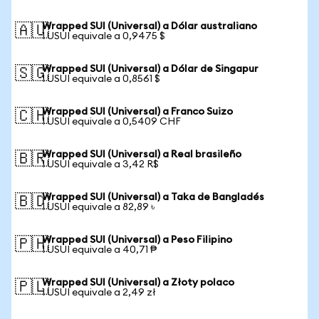
Wrapped SUI (Universal) a Dólar australiano
🇦🇺
1 USUI equivale a 0,9475 $
Wrapped SUI (Universal) a Dólar de Singapur
🇸🇬
1 USUI equivale a 0,8561 $
Wrapped SUI (Universal) a Franco Suizo
🇨🇭
1 USUI equivale a 0,5409 CHF
Wrapped SUI (Universal) a Real brasileño
🇧🇷
1 USUI equivale a 3,42 R$
Wrapped SUI (Universal) a Taka de Bangladés
🇧🇩
1 USUI equivale a 82,89 ৳
Wrapped SUI (Universal) a Peso Filipino
🇵🇭
1 USUI equivale a 40,71 ₱
Wrapped SUI (Universal) a Złoty polaco
🇵🇱
1 USUI equivale a 2,49 zł