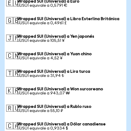
Wrapped SUI (Universal) a Euro
🇪🇺
1 USUI equivale a 0,5791 €
Wrapped SUI (Universal) a Libra Esterlina Británica
🇬🇧
1 USUI equivale a 0,4961 £
Wrapped SUI (Universal) a Yen japonés
🇯🇵
1 USUI equivale a 105,51 ¥
Wrapped SUI (Universal) a Yuan chino
🇨🇳
1 USUI equivale a 4,52 ¥
Wrapped SUI (Universal) a Lira turca
🇹🇷
1 USUI equivale a 31,94 ₺
Wrapped SUI (Universal) a Won surcoreano
🇰🇷
1 USUI equivale a 943,07 ₩
Wrapped SUI (Universal) a Rublo ruso
🇷🇺
1 USUI equivale a 55,10 ₽
Wrapped SUI (Universal) a Dólar canadiense
🇨🇦
1 USUI equivale a 0,9334 $