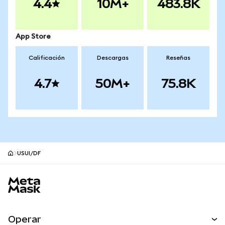
4.4
10M+
483.8K
App Store
Calificación
Descargas
Reseñas
4.7
50M+
75.8K
USUI/DF
Pie de página del sitio MetaMask
Operar