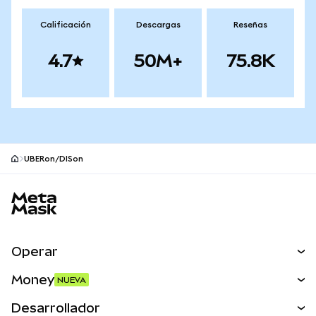
Calificación
Descargas
Reseñas
4.7
50M+
75.8K
UBERon/DISon
Pie de página del sitio MetaMask
Operar
Canjear
Money
NUEVA
Predecir
NUEVA
Comprar
Desarrollador