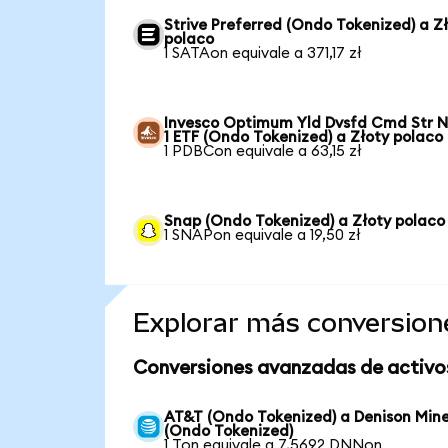
Strive Preferred (Ondo Tokenized) a Z
polaco
1 SATAon equivale a 371,17 zł
Invesco Optimum Yld Dvsfd Cmd Str N
1 ETF (Ondo Tokenized) a Złoty polaco
1 PDBCon equivale a 63,15 zł
Snap (Ondo Tokenized) a Złoty polaco
1 SNAPon equivale a 19,50 zł
Explorar más conversion
Conversiones avanzadas de activo
AT&T (Ondo Tokenized) a Denison Min
(Ondo Tokenized)
1 Ton equivale a 7,5692 DNNon