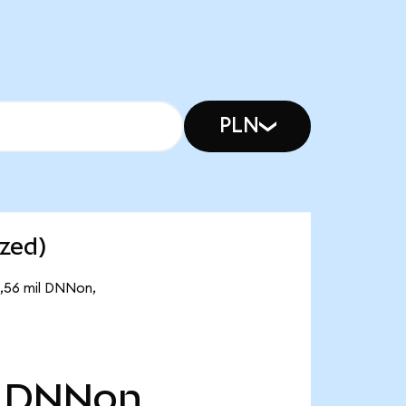
PLN
zed)
4,56 mil DNNon,
DNNon