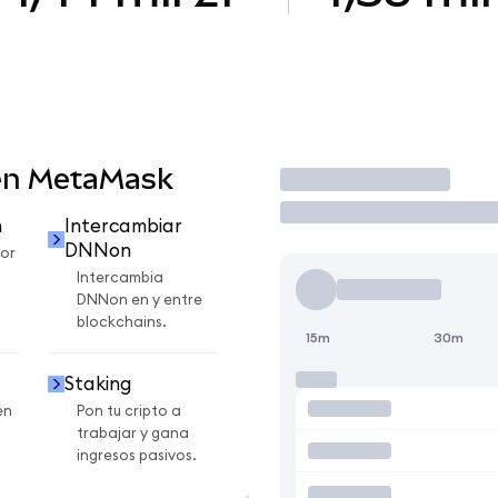
en MetaMask
Operar
n
Intercambiar
DNNon
or
Intercambia
DNNon en y entre
blockchains.
15m
30m
Staking
en
Pon tu cripto a
trabajar y gana
ingresos pasivos.