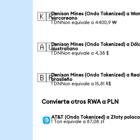
Denison Mines (Ondo Tokenized) a Wo
🇰🇷
surcoreano
1 DNNon equivale a 4400,9 ₩
Denison Mines (Ondo Tokenized) a Dól
🇦🇺
australiano
1 DNNon equivale a 4,38 $
Denison Mines (Ondo Tokenized) a Rea
🇧🇷
brasileño
1 DNNon equivale a 15,81 R$
Convierte otros RWA a PLN
AT&T (Ondo Tokenized) a Złoty polaco
1 Ton equivale a 87,08 zł