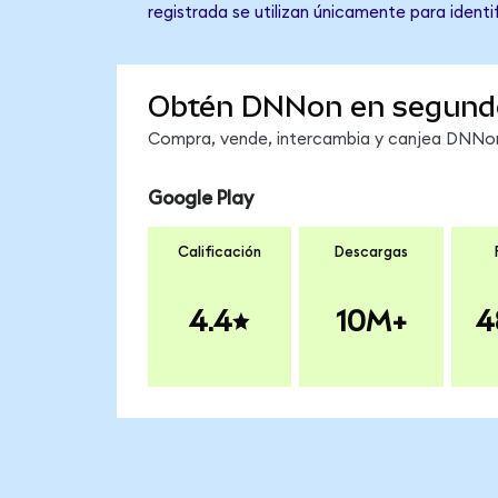
registrada se utilizan únicamente para identi
Obtén DNNon en segund
Compra, vende, intercambia y canjea DNNon 
Google Play
Calificación
Descargas
4.4
10M+
4