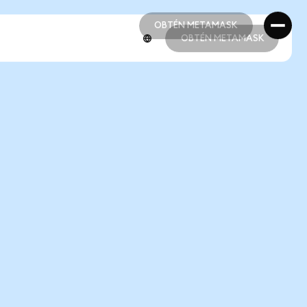
OBTÉN METAMASK
OBTÉN METAMASK
OBTÉN METAMASK
OBTÉN METAMASK