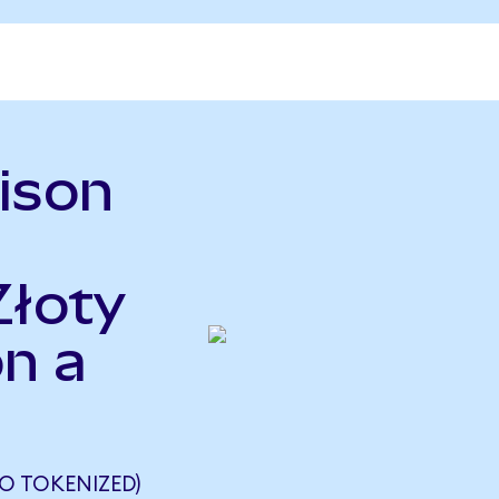
ison
Złoty
n a
O TOKENIZED)