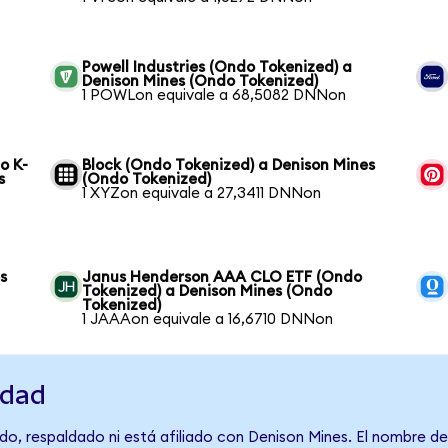
Powell Industries (Ondo Tokenized) a
Denison Mines (Ondo Tokenized)
1 POWLon equivale a 68,5082 DNNon
o K-
Block (Ondo Tokenized) a Denison Mines
s
(Ondo Tokenized)
1 XYZon equivale a 27,3411 DNNon
s
Janus Henderson AAA CLO ETF (Ondo
Tokenized) a Denison Mines (Ondo
Tokenized)
1 JAAAon equivale a 16,6710 DNNon
idad
do, respaldado ni está afiliado con Denison Mines. El nombre de