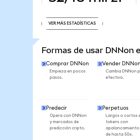
VER MÁS ESTADÍSTICAS
VER MÁS ESTADÍSTICAS
Formas de usar DNNon 
Comprar DNNon
Vender DNNo
Empieza en pocos
Cambia DNNon p
pasos.
efectivo.
Predecir
Perpetuos
Opera con DNNon
Largos o cortos 
y mercados de
tokens con
predicción cripto.
apalancamiento
de hasta 50x.