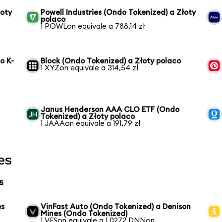
łoty
Powell Industries (Ondo Tokenized) a Złoty
polaco
1 POWLon equivale a 788,14 zł
o K-
Block (Ondo Tokenized) a Złoty polaco
1 XYZon equivale a 314,54 zł
Janus Henderson AAA CLO ETF (Ondo
Tokenized) a Złoty polaco
1 JAAAon equivale a 191,79 zł
es
s
es
VinFast Auto (Ondo Tokenized) a Denison
Mines (Ondo Tokenized)
1 VFSon equivale a 1,0272 DNNon