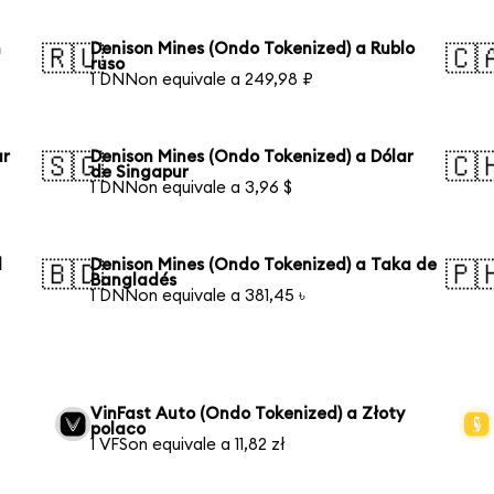
n
Denison Mines (Ondo Tokenized) a Rublo
🇷🇺
🇨
ruso
1 DNNon equivale a 249,98 ₽
ar
Denison Mines (Ondo Tokenized) a Dólar
🇸🇬
🇨
de Singapur
1 DNNon equivale a 3,96 $
l
Denison Mines (Ondo Tokenized) a Taka de
🇧🇩
🇵
Bangladés
1 DNNon equivale a 381,45 ৳
VinFast Auto (Ondo Tokenized) a Złoty
polaco
1 VFSon equivale a 11,82 zł