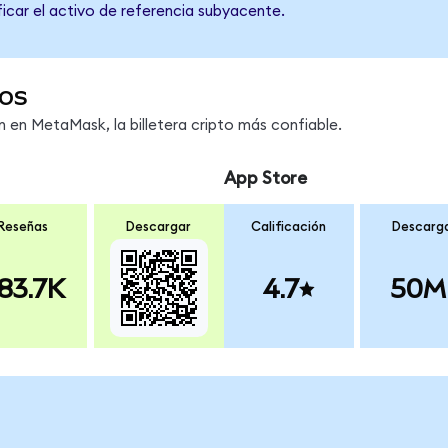
ficar el activo de referencia subyacente.
os
en MetaMask, la billetera cripto más confiable.
App Store
Reseñas
Descargar
Calificación
Descarg
83.7K
4.7
50M