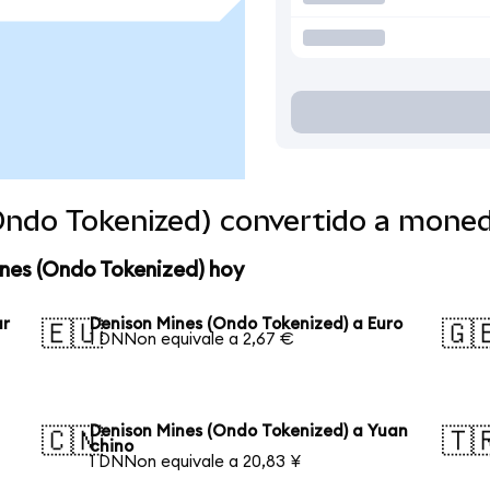
Ondo Tokenized) convertido a mone
nes (Ondo Tokenized) hoy
ar
Denison Mines (Ondo Tokenized) a Euro
🇪🇺
🇬
1 DNNon equivale a 2,67 €
Denison Mines (Ondo Tokenized) a Yuan
🇨🇳
🇹
chino
1 DNNon equivale a 20,83 ¥