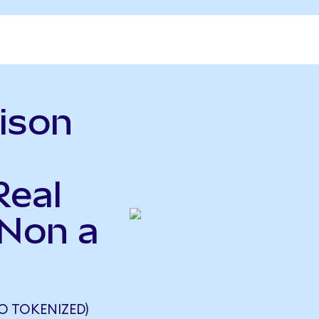
ison
Real
NNon a
O TOKENIZED)