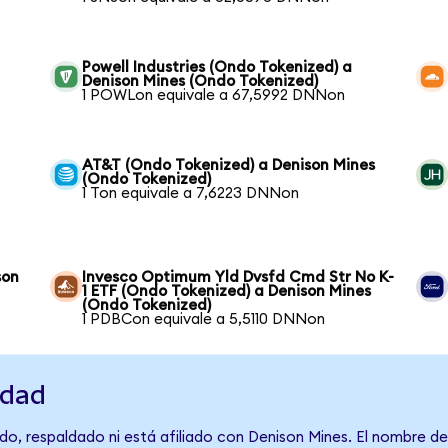
Powell Industries (Ondo Tokenized) a
Denison Mines (Ondo Tokenized)
1 POWLon equivale a 67,5992 DNNon
AT&T (Ondo Tokenized) a Denison Mines
(Ondo Tokenized)
1 Ton equivale a 7,6223 DNNon
son
Invesco Optimum Yld Dvsfd Cmd Str No K-
1 ETF (Ondo Tokenized) a Denison Mines
(Ondo Tokenized)
1 PDBCon equivale a 5,5110 DNNon
idad
do, respaldado ni está afiliado con Denison Mines. El nombre de