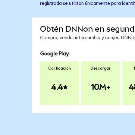
registrada se utilizan únicamente para identi
Obtén DNNon en segund
Compra, vende, intercambia y canjea DNNon 
Google Play
Calificación
Descargas
4.4
10M+
4