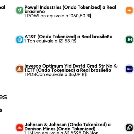
eal
Powell Industries (Ondo Tokenized) a Real
brasileño
1 POWLon equivale a 1080,50 R$
AT&T (Ondo Tokenized) a Real brasileño
1 Ton equivale a 121,83 R$
Invesco Optimum Yld Dvsfd Cmd Str No K-
1 ETF (Ondo Tokenized) a Real brasileño
1 PDBCon equivale a 88,09 R$
es
s
Johnson & Johnson (Ondo Tokenized) a
Denison Mines (Ondo Tokenized)
1 JNJon equivale a 82,8598 DNNon