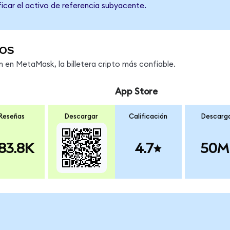
ficar el activo de referencia subyacente.
os
en MetaMask, la billetera cripto más confiable.
App Store
Reseñas
Descargar
Calificación
Descarg
83.8K
4.7
50M