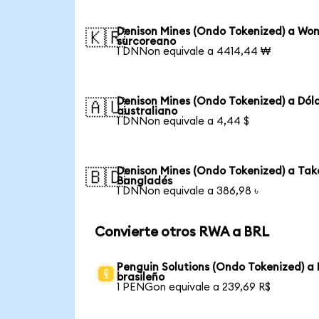
Denison Mines (Ondo Tokenized) a Wo
🇰🇷
surcoreano
1 DNNon equivale a 4414,44 ₩
Denison Mines (Ondo Tokenized) a Dól
🇦🇺
australiano
1 DNNon equivale a 4,44 $
Denison Mines (Ondo Tokenized) a Tak
🇧🇩
Bangladés
1 DNNon equivale a 386,98 ৳
Convierte otros RWA a BRL
Penguin Solutions (Ondo Tokenized) a 
brasileño
1 PENGon equivale a 239,69 R$