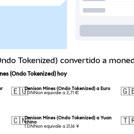
Ondo Tokenized) convertido a mone
nes (Ondo Tokenized) hoy
ar
Denison Mines (Ondo Tokenized) a Euro
🇪🇺
🇬
1 DNNon equivale a 2,71 €
Denison Mines (Ondo Tokenized) a Yuan
🇨🇳
🇹
chino
1 DNNon equivale a 21,16 ¥