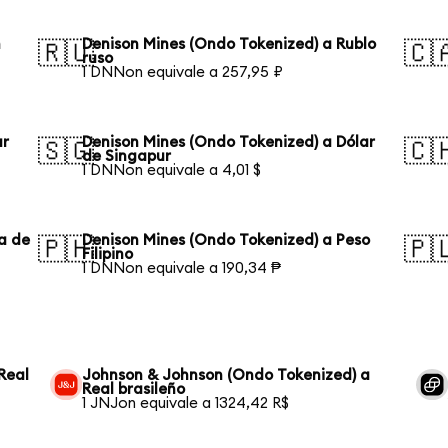
n
Denison Mines (Ondo Tokenized) a Rublo
🇷🇺
🇨
ruso
1 DNNon equivale a 257,95 ₽
ar
Denison Mines (Ondo Tokenized) a Dólar
🇸🇬
🇨
de Singapur
1 DNNon equivale a 4,01 $
a de
Denison Mines (Ondo Tokenized) a Peso
🇵🇭
🇵
Filipino
1 DNNon equivale a 190,34 ₱
Real
Johnson & Johnson (Ondo Tokenized) a
Real brasileño
1 JNJon equivale a 1324,42 R$