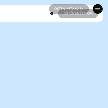
OBTÉN METAMASK
OBTÉN METAMASK
OBTÉN METAMASK
OBTÉN METAMASK