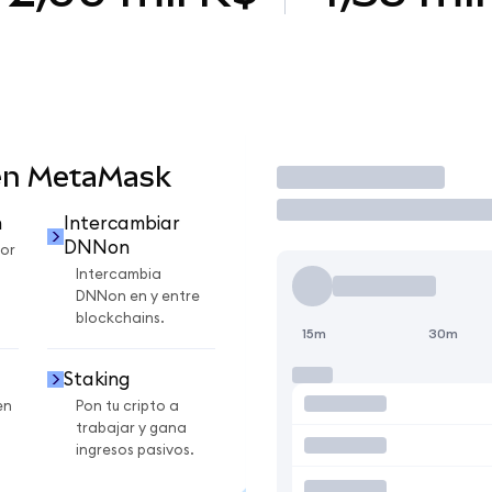
en MetaMask
Operar
n
Intercambiar
DNNon
or
Intercambia
DNNon en y entre
blockchains.
15m
30m
Staking
en
Pon tu cripto a
trabajar y gana
ingresos pasivos.