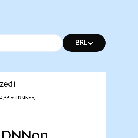
BRL
zed)
 4,56 mil DNNon,
DNNon