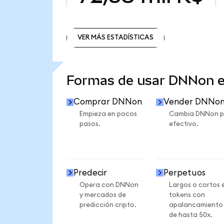
VER MÁS ESTADÍSTICAS
VER MÁS ESTADÍSTICAS
Formas de usar DNNon 
Comprar DNNon
Vender DNNo
Empieza en pocos
Cambia DNNon p
pasos.
efectivo.
Predecir
Perpetuos
Opera con DNNon
Largos o cortos 
y mercados de
tokens con
predicción cripto.
apalancamiento
de hasta 50x.