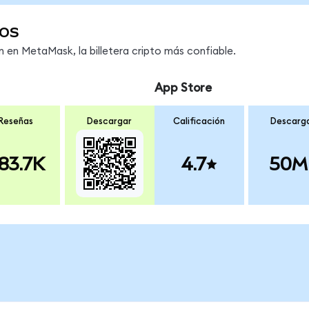
os
en MetaMask, la billetera cripto más confiable.
App Store
Reseñas
Descargar
Calificación
Descarg
83.7K
4.7
50M