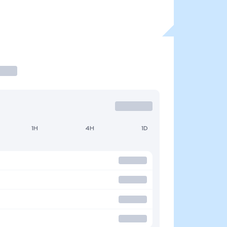
1H
4H
1D