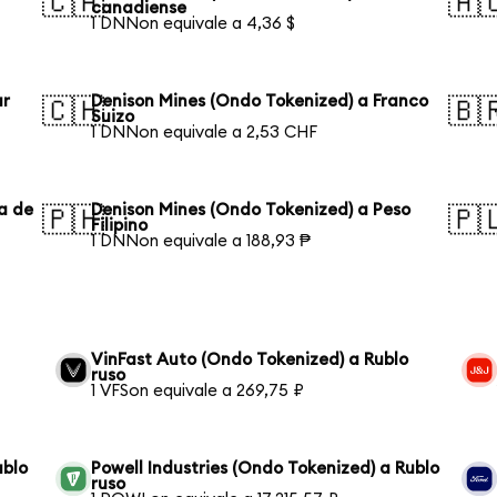
🇨🇦
🇦
canadiense
1 DNNon equivale a 4,36 $
ar
Denison Mines (Ondo Tokenized) a Franco
🇨🇭
🇧
Suizo
1 DNNon equivale a 2,53 CHF
a de
Denison Mines (Ondo Tokenized) a Peso
🇵🇭
🇵
Filipino
1 DNNon equivale a 188,93 ₱
VinFast Auto (Ondo Tokenized) a Rublo
ruso
1 VFSon equivale a 269,75 ₽
ublo
Powell Industries (Ondo Tokenized) a Rublo
ruso