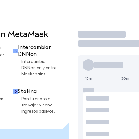
en MetaMask
Operar
n
Intercambiar
DNNon
or
Intercambia
DNNon en y entre
blockchains.
15m
30m
Staking
en
Pon tu cripto a
trabajar y gana
ingresos pasivos.