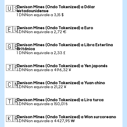
Denison Mines (Ondo Tokenized) a Dólar
🇺🇸
estadounidense
1 DNNon equivale a 3,15 $
Denison Mines (Ondo Tokenized) a Euro
🇪🇺
1 DNNon equivale a 2,72 €
Denison Mines (Ondo Tokenized) a Libra Esterlina
🇬🇧
Británica
1 DNNon equivale a 2,33 £
Denison Mines (Ondo Tokenized) a Yen japonés
🇯🇵
1 DNNon equivale a 496,32 ¥
Denison Mines (Ondo Tokenized) a Yuan chino
🇨🇳
1 DNNon equivale a 21,22 ¥
Denison Mines (Ondo Tokenized) a Lira turca
🇹🇷
1 DNNon equivale a 150,01 ₺
Denison Mines (Ondo Tokenized) a Won surcoreano
🇰🇷
1 DNNon equivale a 4427,95 ₩