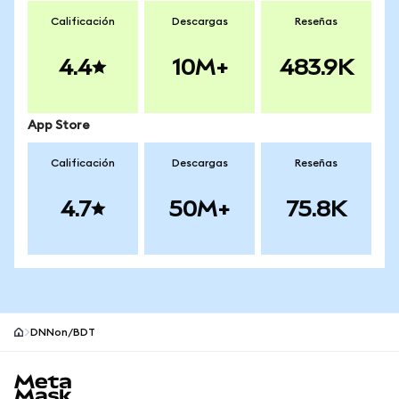
Calificación
Descargas
Reseñas
4.4
10M+
483.9K
App Store
Calificación
Descargas
Reseñas
4.7
50M+
75.8K
DNNon/BDT
Pie de página del sitio MetaMask