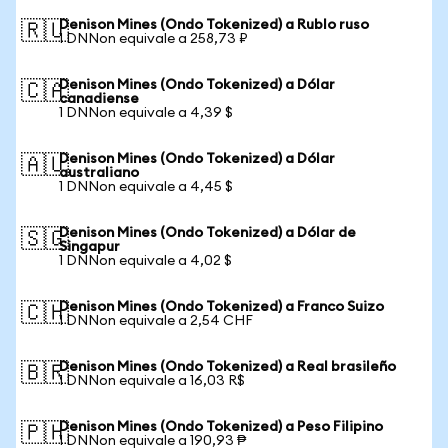
Denison Mines (Ondo Tokenized) a Rublo ruso
🇷🇺
1 DNNon equivale a 258,73 ₽
Denison Mines (Ondo Tokenized) a Dólar
🇨🇦
canadiense
1 DNNon equivale a 4,39 $
Denison Mines (Ondo Tokenized) a Dólar
🇦🇺
australiano
1 DNNon equivale a 4,45 $
Denison Mines (Ondo Tokenized) a Dólar de
🇸🇬
Singapur
1 DNNon equivale a 4,02 $
Denison Mines (Ondo Tokenized) a Franco Suizo
🇨🇭
1 DNNon equivale a 2,54 CHF
Denison Mines (Ondo Tokenized) a Real brasileño
🇧🇷
1 DNNon equivale a 16,03 R$
Denison Mines (Ondo Tokenized) a Peso Filipino
🇵🇭
1 DNNon equivale a 190,93 ₱