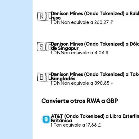
Denison Mines (Ondo Tokenized) a Rub
🇷🇺
ruso
1 DNNon equivale a 260,27 ₽
Denison Mines (Ondo Tokenized) a Dól
🇸🇬
de Singapur
1 DNNon equivale a 4,04 $
Denison Mines (Ondo Tokenized) a Tak
🇧🇩
Bangladés
1 DNNon equivale a 390,85 ৳
Convierte otros RWA a GBP
AT&T (Ondo Tokenized) a Libra Esterli
Británica
1 Ton equivale a 17,88 £