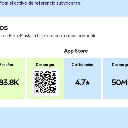
ficar el activo de referencia subyacente.
os
en MetaMask, la billetera cripto más confiable.
App Store
Reseñas
Descargar
Calificación
Descarg
83.8K
4.7
50M