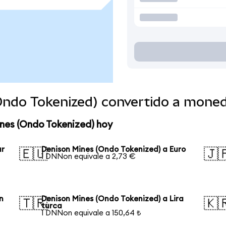
Ondo Tokenized) convertido a mone
nes (Ondo Tokenized) hoy
ar
Denison Mines (Ondo Tokenized) a Euro
🇪🇺
🇯
1 DNNon equivale a 2,73 €
n
Denison Mines (Ondo Tokenized) a Lira
🇹🇷
🇰
turca
1 DNNon equivale a 150,64 ₺