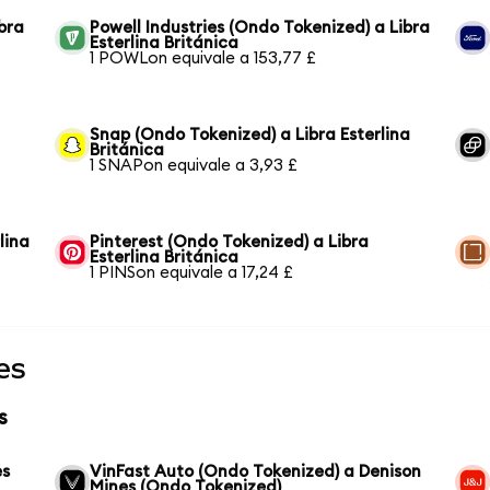
bra
Powell Industries (Ondo Tokenized) a Libra
Esterlina Británica
1 POWLon equivale a 153,77 £
Snap (Ondo Tokenized) a Libra Esterlina
Británica
1 SNAPon equivale a 3,93 £
lina
Pinterest (Ondo Tokenized) a Libra
Esterlina Británica
1 PINSon equivale a 17,24 £
es
s
es
VinFast Auto (Ondo Tokenized) a Denison
Mines (Ondo Tokenized)