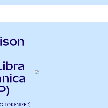
ison
Libra
ánica
P)
O TOKENIZED)