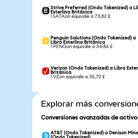
Strive Preferred (Ondo Tokenized) a Li
Esterlina Británica
1 SATAon equivale a 73,82 £
Penguin Solutions (Ondo Tokenized) a
Libra Esterlina Británica
1 PENGon equivale a 34,86 £
Verizon (Ondo Tokenized) a Libra Ester
Británica
1 VZon equivale a 35,72 £
Explorar más conversion
Conversiones avanzadas de activo
AT&T (Ondo Tokenized) a Denison Min
(Ondo Tokenized)