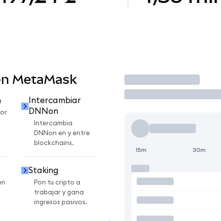
en MetaMask
Operar
n
Intercambiar
DNNon
or
Intercambia
DNNon en y entre
blockchains.
15m
30m
Staking
en
Pon tu cripto a
trabajar y gana
ingresos pasivos.