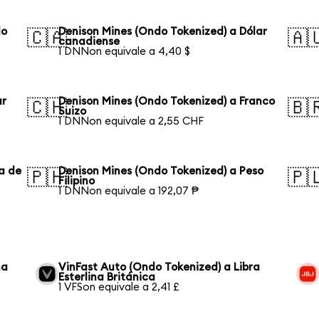
lo
Denison Mines (Ondo Tokenized) a Dólar
🇨🇦
🇦
canadiense
1 DNNon equivale a 4,40 $
ar
Denison Mines (Ondo Tokenized) a Franco
🇨🇭
🇧
Suizo
1 DNNon equivale a 2,55 CHF
a de
Denison Mines (Ondo Tokenized) a Peso
🇵🇭
🇵
Filipino
1 DNNon equivale a 192,07 ₱
na
VinFast Auto (Ondo Tokenized) a Libra
Esterlina Británica
1 VFSon equivale a 2,41 £