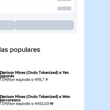
das populares
Denison Mines (Ondo Tokenized) a Yen

japonés
1 DNNon equivale a 498,7 ¥
Denison Mines (Ondo Tokenized) a Won

surcoreano
1 DNNon equivale a 4452,03 ₩