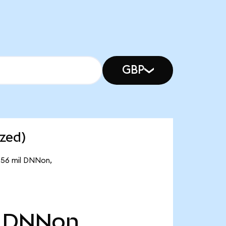
GBP
zed)
4,56 mil DNNon,
DNNon