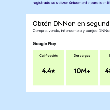
registrada se utilizan únicamente para identi
Obtén DNNon en segund
Compra, vende, intercambia y canjea DNNon 
Google Play
Calificación
Descargas
4.4
10M+
4