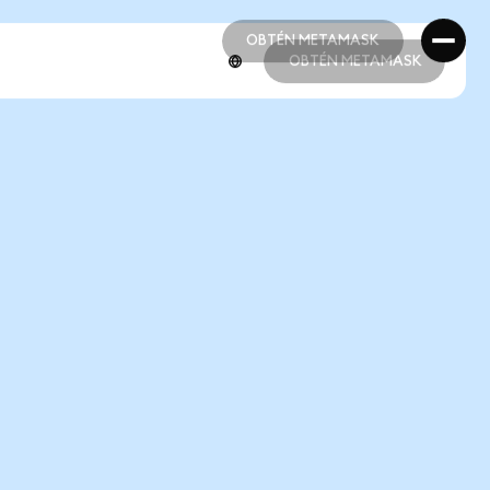
OBTÉN METAMASK
OBTÉN METAMASK
OBTÉN METAMASK
OBTÉN METAMASK