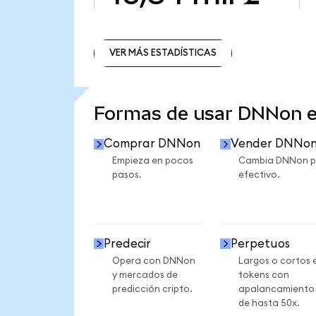
VER MÁS ESTADÍSTICAS
VER MÁS ESTADÍSTICAS
Formas de usar DNNon 
Comprar DNNon
Vender DNNo
Empieza en pocos
Cambia DNNon p
pasos.
efectivo.
Predecir
Perpetuos
Opera con DNNon
Largos o cortos 
y mercados de
tokens con
predicción cripto.
apalancamiento
de hasta 50x.