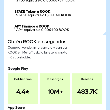
1 SYLO equivale a 0,00006767 ROOK
STAKE Token a ROOK
1 STAKE equivale a 0,515040 ROOK
APY Finance a ROOK
1 APY equivale a 0,006400 ROOK
Obtén ROOK en segundos
Compra, vende, intercambia y canjea
ROOK en MetaMask, la billetera cripto
más confiable.
Google Play
Calificación
Descargas
Reseñas
4.4
10M+
483.7K
App Store