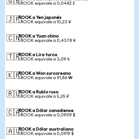
🇬🇧
1 ROOK equivale a 0,0482 £
ROOK a Yen japonés
🇯🇵
1 ROOK equivale a 10,23 ¥
ROOK a Yuan chino
🇨🇳
1 ROOK equivale a 0,4378 ¥
ROOK a Lira turca
🇹🇷
1 ROOK equivale a 3,09 ₺
ROOK a Won surcoreano
🇰🇷
1 ROOK equivale a 91,86 ₩
ROOK a Rublo ruso
🇷🇺
1 ROOK equivale a 5,25 ₽
ROOK a Dólar canadiense
🇨🇦
1 ROOK equivale a 0,0909 $
ROOK a Dólar australiano
🇦🇺
1 ROOK equivale a 0,0919 $