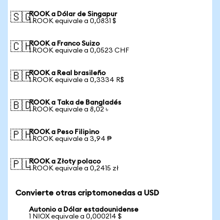
ROOK a Dólar de Singapur
🇸🇬
1 ROOK equivale a 0,0831 $
ROOK a Franco Suizo
🇨🇭
1 ROOK equivale a 0,0523 CHF
ROOK a Real brasileño
🇧🇷
1 ROOK equivale a 0,3334 R$
ROOK a Taka de Bangladés
🇧🇩
1 ROOK equivale a 8,02 ৳
ROOK a Peso Filipino
🇵🇭
1 ROOK equivale a 3,94 ₱
ROOK a Złoty polaco
🇵🇱
1 ROOK equivale a 0,2415 zł
Convierte otras criptomonedas a USD
Autonio a Dólar estadounidense
1 NIOX equivale a 0,000214 $