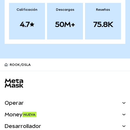
Calificación
Descargas
Reseñas
4.7
50M+
75.8K
ROOK/DSLA
Pie de página del sitio MetaMask
Operar
Canjear
Money
NUEVA
Predecir
NUEVA
Comprar
Desarrollador
Perps
NUEVA