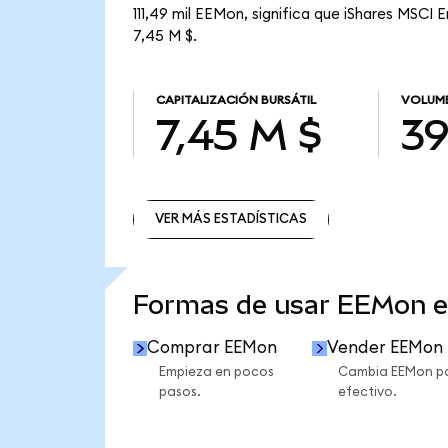
111,49 mil EEMon, significa que iShares MSCI
7,45 M $.
CAPITALIZACIÓN BURSÁTIL
VOLUME
7,45 M $
39
VER MÁS ESTADÍSTICAS
VER MÁS ESTADÍSTICAS
Formas de usar EEMon 
Comprar EEMon
Vender EEMon
Empieza en pocos
Cambia EEMon p
pasos.
efectivo.