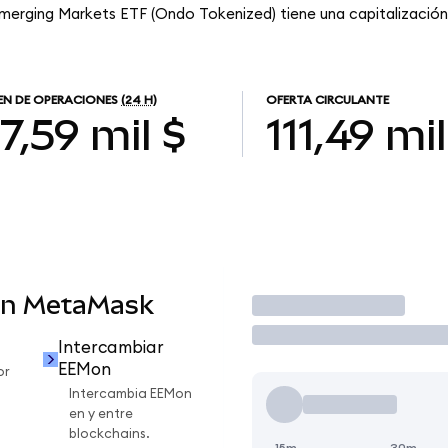
 Emerging Markets ETF (Ondo Tokenized) tiene una capitalización 
N DE OPERACIONES
(24 H)
OFERTA CIRCULANTE
7,59 mil $
111,49 mil
en MetaMask
Operar
Intercambiar
EEMon
or
Intercambia EEMon
en y entre
blockchains.
15m
30m