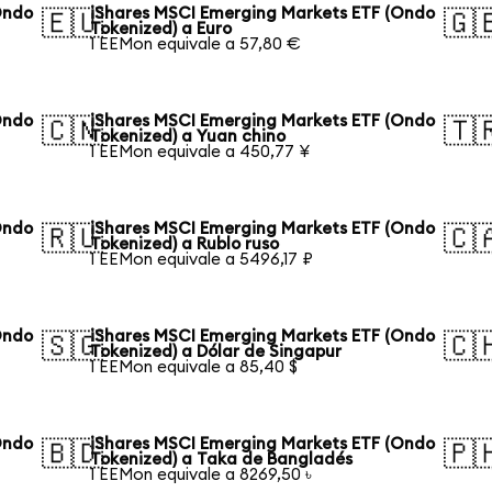
Ondo
iShares MSCI Emerging Markets ETF (Ondo
🇪🇺
🇬
Tokenized) a Euro
1 EEMon equivale a 57,80 €
Ondo
iShares MSCI Emerging Markets ETF (Ondo
🇨🇳
🇹
Tokenized) a Yuan chino
1 EEMon equivale a 450,77 ¥
Ondo
iShares MSCI Emerging Markets ETF (Ondo
🇷🇺
🇨
Tokenized) a Rublo ruso
1 EEMon equivale a 5496,17 ₽
Ondo
iShares MSCI Emerging Markets ETF (Ondo
🇸🇬
🇨
Tokenized) a Dólar de Singapur
1 EEMon equivale a 85,40 $
Ondo
iShares MSCI Emerging Markets ETF (Ondo
🇧🇩
🇵
Tokenized) a Taka de Bangladés
1 EEMon equivale a 8269,50 ৳