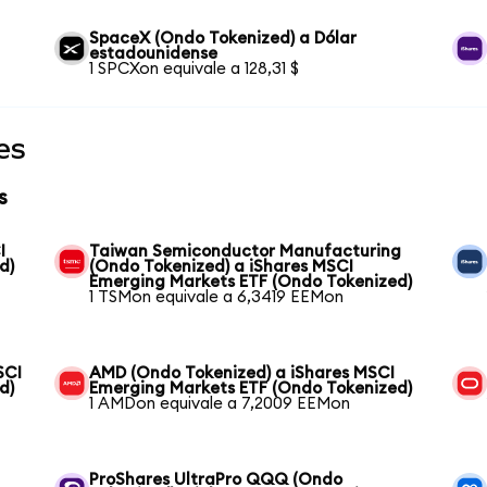
SpaceX (Ondo Tokenized) a Dólar
estadounidense
1 SPCXon equivale a 128,31 $
es
s
I
Taiwan Semiconductor Manufacturing
d)
(Ondo Tokenized) a iShares MSCI
Emerging Markets ETF (Ondo Tokenized)
1 TSMon equivale a 6,3419 EEMon
SCI
AMD (Ondo Tokenized) a iShares MSCI
d)
Emerging Markets ETF (Ondo Tokenized)
1 AMDon equivale a 7,2009 EEMon
ProShares UltraPro QQQ (Ondo