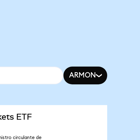
ARMON
kets ETF
istro circulante de