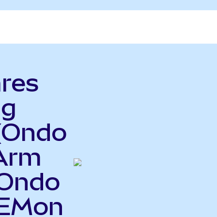
ares
ng
(Ondo
 Arm
(Ondo
EEMon