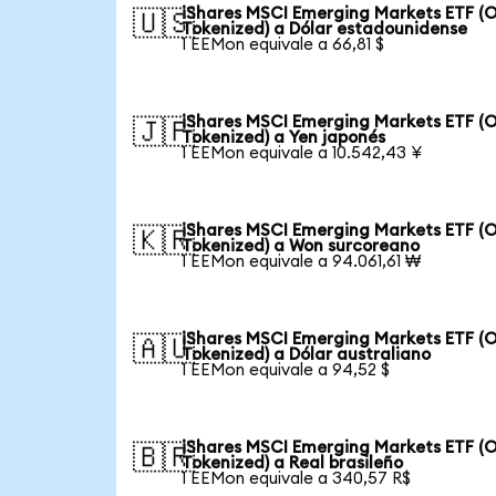
iShares MSCI Emerging Markets ETF (
🇺🇸
Tokenized) a Dólar estadounidense
1 EEMon equivale a 66,81 $
iShares MSCI Emerging Markets ETF (
🇯🇵
Tokenized) a Yen japonés
1 EEMon equivale a 10.542,43 ¥
iShares MSCI Emerging Markets ETF (
🇰🇷
Tokenized) a Won surcoreano
1 EEMon equivale a 94.061,61 ₩
iShares MSCI Emerging Markets ETF (
🇦🇺
Tokenized) a Dólar australiano
1 EEMon equivale a 94,52 $
iShares MSCI Emerging Markets ETF (
🇧🇷
Tokenized) a Real brasileño
1 EEMon equivale a 340,57 R$