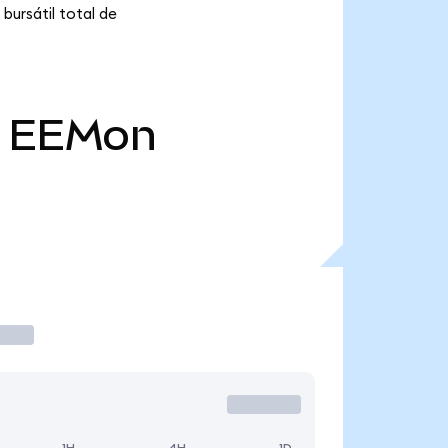
bursátil total de
EEMon
1H
4H
1D