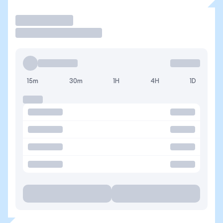
Operar
15m
30m
1H
4H
1D