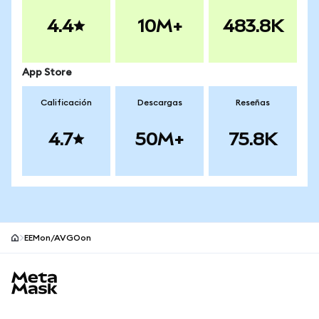
4.4
10M+
483.8K
App Store
Calificación
Descargas
Reseñas
4.7
50M+
75.8K
EEMon/AVGOon
Pie de página del sitio MetaMask