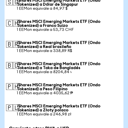
iShares MSCI Emerging Markets ETF (Ondo
🇸🇬
Tokenized) a Dólar de Singapur
1 EEMon equivale a 84,97 $
iShares MSCI Emerging Markets ETF (Ondo
🇨🇭
Tokenized) a Franco Suizo
1 EEMon equivale a 53,73 CHF
iShares MSCI Emerging Markets ETF (Ondo
🇧🇷
Tokenized) a Real brasileño
1 EEMon equivale a 338,89 R$
iShares MSCI Emerging Markets ETF (Ondo
🇧🇩
Tokenized) a Taka de Bangladés
1 EEMon equivale a 8204,84 ৳
iShares MSCI Emerging Markets ETF (Ondo
🇵🇭
Tokenized) a Peso Filipino
1 EEMon equivale a 4035,62 ₱
iShares MSCI Emerging Markets ETF (Ondo
🇵🇱
Tokenized) a Złoty polaco
1 EEMon equivale a 246,98 zł