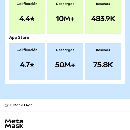
Calificación
Descargas
Reseñas
4.4
10M+
483.9K
App Store
Calificación
Descargas
Reseñas
4.7
50M+
75.8K
EEMon/EFAon
Pie de página del sitio MetaMask