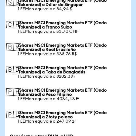
iShares MSCI Emerging Markets ETF (Ondo
🇸🇬
Tokenized) a Dólar de Singapur
1 EEMon equivale a 84,94 $
iShares MSCI Emerging Markets ETF (Ondo
🇨🇭
Tokenized) a Franco Suizo
1 EEMon equivale a 53,70 CHF
iShares MSCI Emerging Markets ETF (Ondo
🇧🇷
Tokenized) a Real brasileño
1 EEMon equivale a 338,76 R$
iShares MSCI Emerging Markets ETF (Ondo
🇧🇩
Tokenized) a Taka de Bangladés
1 EEMon equivale a 8202,38 ৳
iShares MSCI Emerging Markets ETF (Ondo
🇵🇭
Tokenized) a Peso Filipino
1 EEMon equivale a 4034,43 ₱
iShares MSCI Emerging Markets ETF (Ondo
🇵🇱
Tokenized) a Złoty polaco
1 EEMon equivale a 247,09 zł