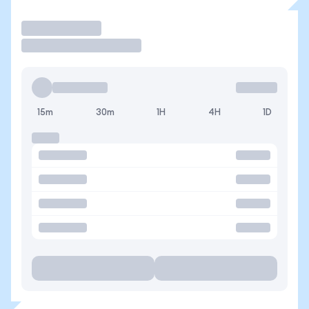
Operar
15m
30m
1H
4H
1D