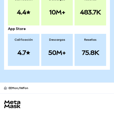
4.4
10M+
483.7K
App Store
Calificación
Descargas
Reseñas
4.7
50M+
75.8K
EEMon/IWFon
Pie de página del sitio MetaMask