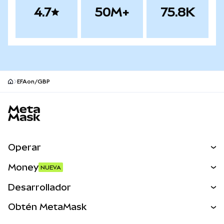
4.7
50M+
75.8K
EFAon/GBP
Pie de página del sitio MetaMask
Operar
Canjear
Money
NUEVA
Predecir
NUEVA
Comprar
Desarrollador
Perps
NUEVA
Tarjeta
Ver los documentos
Obtén MetaMask
Activos del mundo real
mUSD
NUEVA
Panel
Obtén Metamask