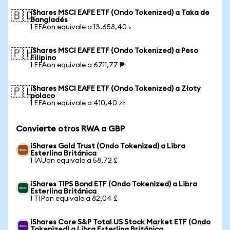
iShares MSCI EAFE ETF (Ondo Tokenized) a Taka de
🇧🇩
Bangladés
1 EFAon equivale a 13.658,40 ৳
iShares MSCI EAFE ETF (Ondo Tokenized) a Peso
🇵🇭
Filipino
1 EFAon equivale a 6711,77 ₱
iShares MSCI EAFE ETF (Ondo Tokenized) a Złoty
🇵🇱
polaco
1 EFAon equivale a 410,40 zł
Convierte otros RWA a GBP
iShares Gold Trust (Ondo Tokenized) a Libra
Esterlina Británica
1 IAUon equivale a 58,72 £
iShares TIPS Bond ETF (Ondo Tokenized) a Libra
Esterlina Británica
1 TIPon equivale a 82,04 £
iShares Core S&P Total US Stock Market ETF (Ondo
Tokenized) a Libra Esterlina Británica