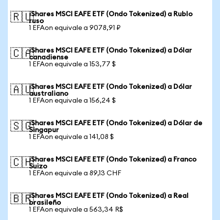
iShares MSCI EAFE ETF (Ondo Tokenized) a Rublo
🇷🇺
ruso
1 EFAon equivale a 9078,91 ₽
iShares MSCI EAFE ETF (Ondo Tokenized) a Dólar
🇨🇦
canadiense
1 EFAon equivale a 153,77 $
iShares MSCI EAFE ETF (Ondo Tokenized) a Dólar
🇦🇺
australiano
1 EFAon equivale a 156,24 $
iShares MSCI EAFE ETF (Ondo Tokenized) a Dólar de
🇸🇬
Singapur
1 EFAon equivale a 141,08 $
iShares MSCI EAFE ETF (Ondo Tokenized) a Franco
🇨🇭
Suizo
1 EFAon equivale a 89,13 CHF
iShares MSCI EAFE ETF (Ondo Tokenized) a Real
🇧🇷
brasileño
1 EFAon equivale a 563,34 R$