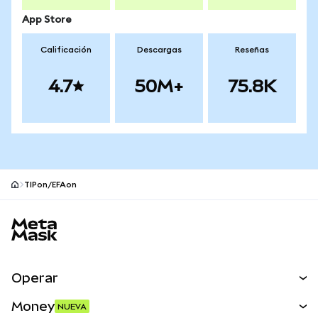
App Store
Calificación
Descargas
Reseñas
4.7
50M+
75.8K
TIPon/EFAon
Pie de página del sitio MetaMask
Operar
Canjear
Money
NUEVA