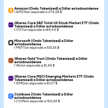
Amazon (Ondo Tokenized) a Dólar estadounidense
1 AMZNon equivale a 274,58 $
iShares Core S&P Total US Stock Market ETF (Ondo
Tokenized) a Dólar estadounidense
1 ITOTon equivale a 169,44 $
Microsoft (Ondo Tokenized) a Dólar
estadounidense
1 MSFTon equivale a 501,55 $
iShares Gold Trust (Ondo Tokenized) a Dólar
estadounidense
1 IAUon equivale a 81,40 $
iShares Core MSCI Emerging Markets ETF (Ondo
Tokenized) a Dólar estadounidense
1 IEMGon equivale a 81,07 $
Coinbase (Ondo Tokenized) a Dólar
estadounidense
1 COINon equivale a 150,69 $