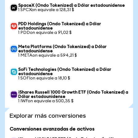
SpaceX (Ondo Tokenized) a Dólar estadounidense
1 SPCXon equivale a 128,31 $
PDD Holdings (Ondo Tokenized) a Dólar
estadounidense
1 PDDon equivale a 91,02 $
Meta Platforms (Ondo Tokenized) a Dólar
estadounidense
1 METAon equivale a 594,21 $
SoFi Technologies (Ondo Tokenized) a Dólar
estadounidense
1 SOFIon equivale a 18,10 $
iShares Russell 1000 Growth ETF (Ondo Tokenized) a
Dólar estadounidense
1 IWFon equivale a 500,35 $
Explorar más conversiones
Conversiones avanzadas de activos