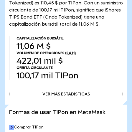
Tokenized) es 110,45 $ por TIPon. Con un suministro
circulante de 100,17 mil TIPon, significa que iShares
TIPS Bond ETF (Ondo Tokenized) tiene una
capitalización bursátil total de 11,06 M $.
CAPITALIZACIÓN BURSÁTIL
11,06 M $
VOLUMEN DE OPERACIONES
(24 H)
422,01 mil $
OFERTA CIRCULANTE
100,17 mil
TIPon
VER MÁS ESTADÍSTICAS
VER MÁS ESTADÍSTICAS
Formas de usar TIPon en MetaMask
Comprar TIPon