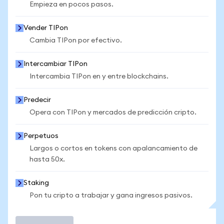
Empieza en pocos pasos.
Vender TIPon
Cambia TIPon por efectivo.
Intercambiar TIPon
Intercambia TIPon en y entre blockchains.
Predecir
Opera con TIPon y mercados de predicción cripto.
Perpetuos
Largos o cortos en tokens con apalancamiento de
hasta 50x.
Staking
Pon tu cripto a trabajar y gana ingresos pasivos.
Operar