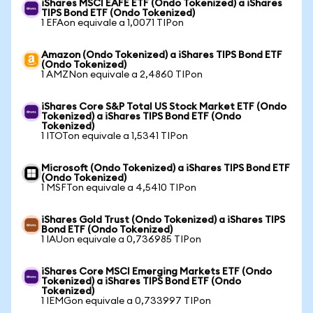
iShares MSCI EAFE ETF (Ondo Tokenized) a iShares
TIPS Bond ETF (Ondo Tokenized)
1 EFAon equivale a 1,0071 TIPon
Amazon (Ondo Tokenized) a iShares TIPS Bond ETF
(Ondo Tokenized)
1 AMZNon equivale a 2,4860 TIPon
iShares Core S&P Total US Stock Market ETF (Ondo
Tokenized) a iShares TIPS Bond ETF (Ondo
Tokenized)
1 ITOTon equivale a 1,5341 TIPon
Microsoft (Ondo Tokenized) a iShares TIPS Bond ETF
(Ondo Tokenized)
1 MSFTon equivale a 4,5410 TIPon
iShares Gold Trust (Ondo Tokenized) a iShares TIPS
Bond ETF (Ondo Tokenized)
1 IAUon equivale a 0,736985 TIPon
iShares Core MSCI Emerging Markets ETF (Ondo
Tokenized) a iShares TIPS Bond ETF (Ondo
Tokenized)
1 IEMGon equivale a 0,733997 TIPon