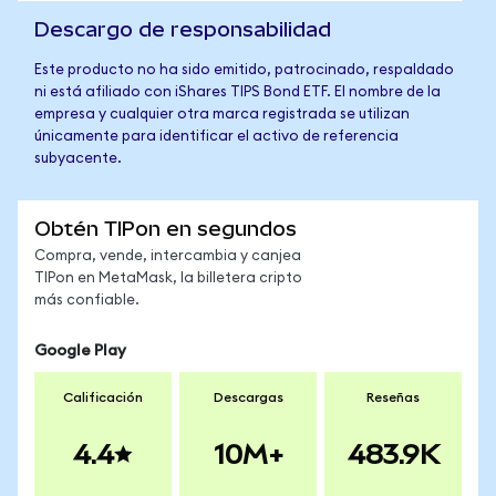
Descargo de responsabilidad
Este producto no ha sido emitido, patrocinado, respaldado
ni está afiliado con iShares TIPS Bond ETF. El nombre de la
empresa y cualquier otra marca registrada se utilizan
únicamente para identificar el activo de referencia
subyacente.
Obtén TIPon en segundos
Compra, vende, intercambia y canjea
TIPon en MetaMask, la billetera cripto
más confiable.
Google Play
Calificación
Descargas
Reseñas
4.4
10M+
483.9K