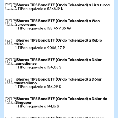
iShares TIPS Bond ETF (Ondo Tokenized) a Lira turca
🇹🇷
1 TIPon equivale a 5268,19 ₺
iShares TIPS Bond ETF (Ondo Tokenized) a Won
🇰🇷
surcoreano
1 TIPon equivale a 155.499,39 ₩
iShares TIPS Bond ETF (Ondo Tokenized) a Rublo
🇷🇺
ruso
1 TIPon equivale a 9086,27 ₽
iShares TIPS Bond ETF (Ondo Tokenized) a Dólar
🇨🇦
canadiense
1 TIPon equivale a 154,08 $
iShares TIPS Bond ETF (Ondo Tokenized) a Dólar
🇦🇺
australiano
1 TIPon equivale a 156,29 $
iShares TIPS Bond ETF (Ondo Tokenized) a Dólar de
🇸🇬
Singapur
1 TIPon equivale a 141,16 $