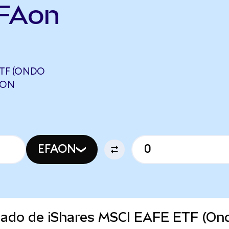
EFAon
ETF (ONDO
PON
EFAON
rcado de iShares MSCI EAFE ETF (On