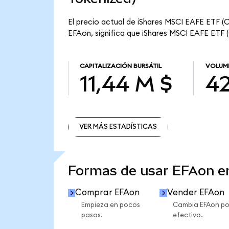
El precio actual de iShares MSCI EAFE ETF (O
EFAon, significa que iShares MSCI EAFE ETF (
CAPITALIZACIÓN BURSÁTIL
VOLUME
11,44 M $
42
VER MÁS ESTADÍSTICAS
VER MÁS ESTADÍSTICAS
Formas de usar EFAon 
Comprar EFAon
Vender EFAon
Empieza en pocos
Cambia EFAon po
pasos.
efectivo.