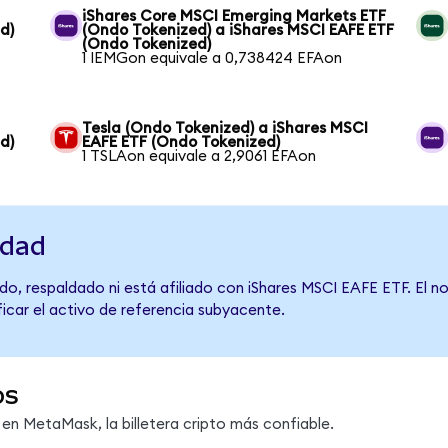
iShares Core MSCI Emerging Markets ETF
d)
(Ondo Tokenized) a iShares MSCI EAFE ETF
(Ondo Tokenized)
1 IEMGon equivale a 0,738424 EFAon
Tesla (Ondo Tokenized) a iShares MSCI
d)
EAFE ETF (Ondo Tokenized)
1 TSLAon equivale a 2,9061 EFAon
idad
do, respaldado ni está afiliado con iShares MSCI EAFE ETF. El 
ficar el activo de referencia subyacente.
os
n MetaMask, la billetera cripto más confiable.