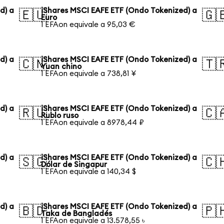
d) a
iShares MSCI EAFE ETF (Ondo Tokenized) a
🇪🇺
🇬
Euro
1 EFAon equivale a 95,03 €
d) a
iShares MSCI EAFE ETF (Ondo Tokenized) a
🇨🇳
🇹
Yuan chino
1 EFAon equivale a 738,81 ¥
d) a
iShares MSCI EAFE ETF (Ondo Tokenized) a
🇷🇺
🇨
Rublo ruso
1 EFAon equivale a 8978,44 ₽
d) a
iShares MSCI EAFE ETF (Ondo Tokenized) a
🇸🇬
🇨
Dólar de Singapur
1 EFAon equivale a 140,34 $
d) a
iShares MSCI EAFE ETF (Ondo Tokenized) a
🇧🇩
🇵
Taka de Bangladés
1 EFAon equivale a 13.578,55 ৳