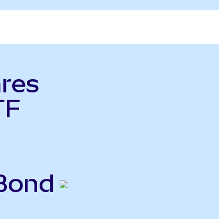
ares
TF
 Bond