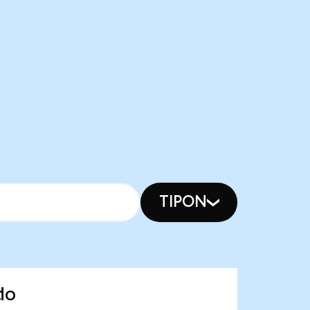
TIPON
do