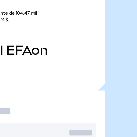
nte de 104,47 mil
 M $.
l
EFAon