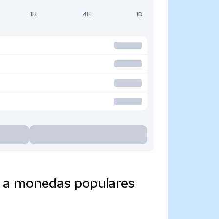
1H
4H
1D
o a monedas populares