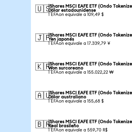
iShares MSCI EAFE ETF (Ondo Tokenize
🇺🇸
Dólar estadounidense
1 EFAon equivale a 109,49 $
iShares MSCI EAFE ETF (Ondo Tokenize
🇯🇵
Yen japonés
1 EFAon equivale a 17.339,79 ¥
iShares MSCI EAFE ETF (Ondo Tokenize
🇰🇷
Won surcoreano
1 EFAon equivale a 155.022,22 ₩
iShares MSCI EAFE ETF (Ondo Tokenize
🇦🇺
Dólar australiano
1 EFAon equivale a 155,68 $
iShares MSCI EAFE ETF (Ondo Tokenize
🇧🇷
Real brasileño
1 EFAon equivale a 559,70 R$