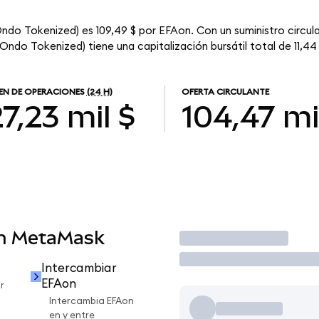
ndo Tokenized) es 109,49 $ por EFAon. Con un suministro circula
Ondo Tokenized) tiene una capitalización bursátil total de 11,44
N DE OPERACIONES
(24 H)
OFERTA CIRCULANTE
7,23 mil $
104,47 mi
en MetaMask
Operar
Intercambiar
EFAon
r
Intercambia EFAon
en y entre