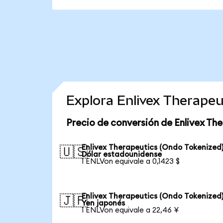
Explora Enlivex Therape
Precio de conversión de Enlivex Th
Enlivex Therapeutics (Ondo Tokenized)
🇺🇸
Dólar estadounidense
1 ENLVon equivale a 0,1423 $
Enlivex Therapeutics (Ondo Tokenized)
🇯🇵
Yen japonés
1 ENLVon equivale a 22,46 ¥