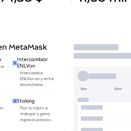
 en MetaMask
Operar
n
Intercambiar
ENLVon
por
Intercambia
ENLVon en y entre
blockchains.
15m
30m
Staking
en
Pon tu cripto a
trabajar y gana
ingresos pasivos.