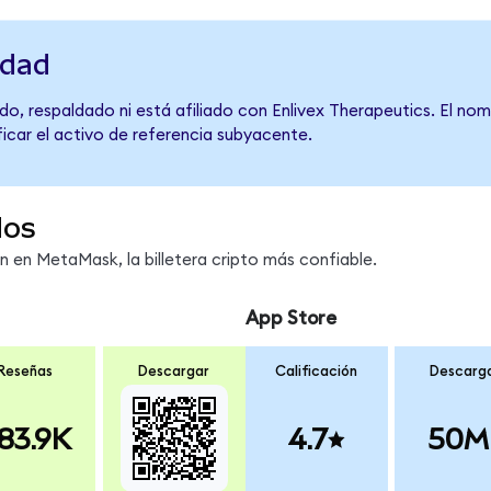
idad
o, respaldado ni está afiliado con Enlivex Therapeutics. El no
ficar el activo de referencia subyacente.
dos
en MetaMask, la billetera cripto más confiable.
App Store
Reseñas
Descargar
Calificación
Descarg
83.9K
4.7
50M