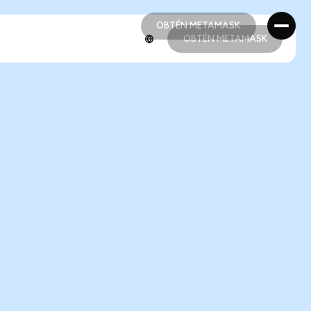
OBTÉN METAMASK
OBTÉN METAMASK
OBTÉN METAMASK
OBTÉN METAMASK