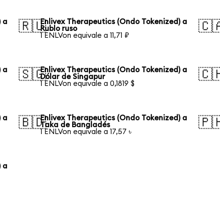
 a
Enlivex Therapeutics (Ondo Tokenized) a
🇷🇺
🇨
Rublo ruso
1 ENLVon equivale a 11,71 ₽
 a
Enlivex Therapeutics (Ondo Tokenized) a
🇸🇬
🇨
Dólar de Singapur
1 ENLVon equivale a 0,1819 $
 a
Enlivex Therapeutics (Ondo Tokenized) a
🇧🇩
🇵
Taka de Bangladés
1 ENLVon equivale a 17,57 ৳
 a