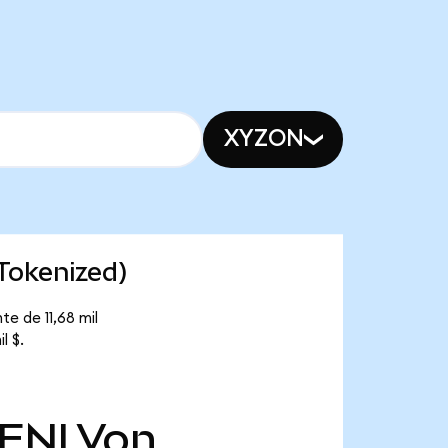
XYZON
Tokenized)
e de 11,68 mil
l $.
ENLVon