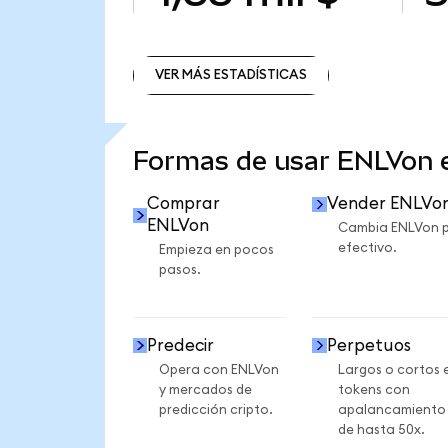
VER MÁS ESTADÍSTICAS
VER MÁS ESTADÍSTICAS
Formas de usar ENLVon
Comprar
Vender ENLVo
ENLVon
Cambia ENLVon 
efectivo.
Empieza en pocos
pasos.
Predecir
Perpetuos
Opera con ENLVon
Largos o cortos 
y mercados de
tokens con
predicción cripto.
apalancamiento
de hasta 50x.