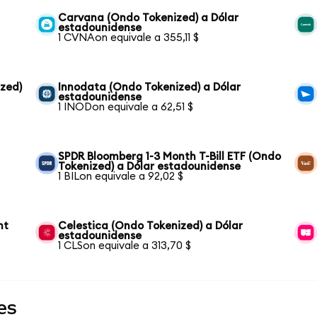
Carvana (Ondo Tokenized) a Dólar
estadounidense
1 CVNAon equivale a 355,11 $
zed)
Innodata (Ondo Tokenized) a Dólar
estadounidense
1 INODon equivale a 62,51 $
SPDR Bloomberg 1-3 Month T-Bill ETF (Ondo
Tokenized) a Dólar estadounidense
1 BILon equivale a 92,02 $
nt
Celestica (Ondo Tokenized) a Dólar
estadounidense
1 CLSon equivale a 313,70 $
es