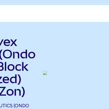
vex
 (Ondo
Block
zed)
Zon)
UTICS (ONDO