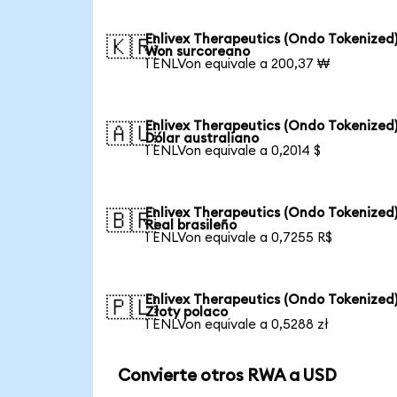
Enlivex Therapeutics (Ondo Tokenized)
🇰🇷
Won surcoreano
1 ENLVon equivale a 200,37 ₩
Enlivex Therapeutics (Ondo Tokenized)
🇦🇺
Dólar australiano
1 ENLVon equivale a 0,2014 $
Enlivex Therapeutics (Ondo Tokenized)
🇧🇷
Real brasileño
1 ENLVon equivale a 0,7255 R$
Enlivex Therapeutics (Ondo Tokenized)
🇵🇱
Złoty polaco
1 ENLVon equivale a 0,5288 zł
Convierte otros RWA a USD