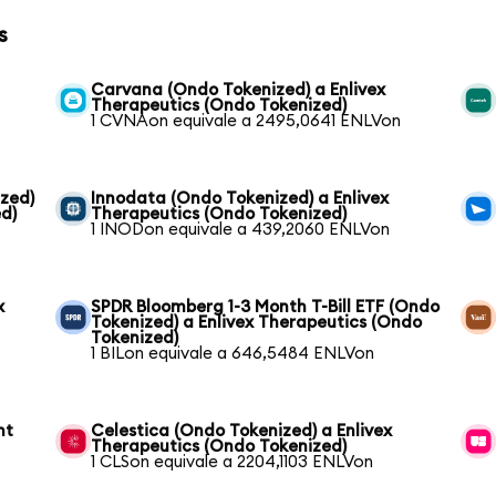
s
Carvana (Ondo Tokenized) a Enlivex
Therapeutics (Ondo Tokenized)
1 CVNAon equivale a 2495,0641 ENLVon
zed)
Innodata (Ondo Tokenized) a Enlivex
d)
Therapeutics (Ondo Tokenized)
1 INODon equivale a 439,2060 ENLVon
x
SPDR Bloomberg 1-3 Month T-Bill ETF (Ondo
Tokenized) a Enlivex Therapeutics (Ondo
Tokenized)
1 BILon equivale a 646,5484 ENLVon
nt
Celestica (Ondo Tokenized) a Enlivex
Therapeutics (Ondo Tokenized)
1 CLSon equivale a 2204,1103 ENLVon