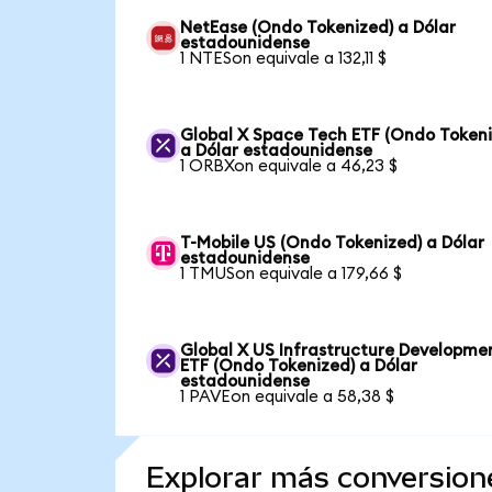
NetEase (Ondo Tokenized) a Dólar
estadounidense
1 NTESon equivale a 132,11 $
Global X Space Tech ETF (Ondo Tokeni
a Dólar estadounidense
1 ORBXon equivale a 46,23 $
T-Mobile US (Ondo Tokenized) a Dólar
estadounidense
1 TMUSon equivale a 179,66 $
Global X US Infrastructure Developme
ETF (Ondo Tokenized) a Dólar
estadounidense
1 PAVEon equivale a 58,38 $
Explorar más conversion