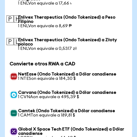
1 ENLVon equivale a 17,66 ৳
Enlivex Therapeutics (Ondo Tokenized) a Peso
🇵🇭
Filipino
1 ENLVon equivale a 8,69 ₱
Enlivex Therapeutics (Ondo Tokenized) a Złoty
🇵🇱
polaco
1 ENLVon equivale a 0,5317 zł
Convierte otros RWA a CAD
NetEase (Ondo Tokenized) a Dólar canadiense
1 NTESon equivale a 184,30 $
Carvana (Ondo Tokenized) a Dólar canadiense
1 CVNAon equivale a 495,39 $
Camtek (Ondo Tokenized) a Dólar canadiense
1 CAMTon equivale a 189,81 $
Global X Space Tech ETF (Ondo Tokenized) a Dólar
canadiense