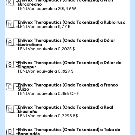
Enlivex Therapeutics (Ondo Tokenized) a Won
🇰🇷
surcoreano
1 ENLVon equivale a 201,49 ₩
Enlivex Therapeutics (Ondo Tokenized) a Rublo ruso
🇷🇺
1 ENLVon equivale a 11,77 ₽
Enlivex Therapeutics (Ondo Tokenized) a Dólar
🇦🇺
australiano
1 ENLVon equivale a 0,2025 $
Enlivex Therapeutics (Ondo Tokenized) a Dólar de
🇸🇬
Singapur
1 ENLVon equivale a 0,1829 $
Enlivex Therapeutics (Ondo Tokenized) a Franco
🇨🇭
Suizo
1 ENLVon equivale a 0,1156 CHF
Enlivex Therapeutics (Ondo Tokenized) a Real
🇧🇷
brasileño
1 ENLVon equivale a 0,7295 R$
Enlivex Therapeutics (Ondo Tokenized) a Taka de
🇧🇩
Bangladés