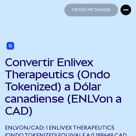
OBTÉN METAMASK
OBTÉN METAMASK
Convertir Enlivex
Therapeutics (Ondo
Tokenized) a Dólar
canadiense (ENLVon a
CAD)
ENLVON/CAD: 1 ENLIVEX THERAPEUTICS
(ONDO TOKENIZED) EQUIVALE A 0,199649 CAD