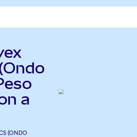
vex
 (Ondo
Peso
on a
ICS (ONDO