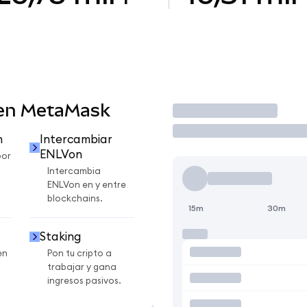
 en MetaMask
Operar
n
Intercambiar
ENLVon
por
Intercambia
ENLVon en y entre
blockchains.
15m
30m
Staking
en
Pon tu cripto a
trabajar y gana
ingresos pasivos.