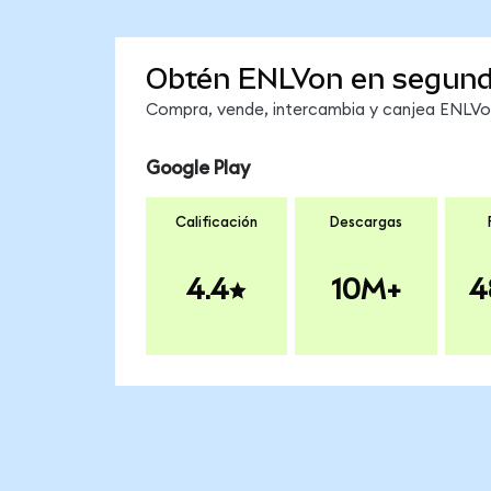
Obtén ENLVon en segun
Compra, vende, intercambia y canjea ENLVon 
Google Play
Calificación
Descargas
4.4
10M+
4