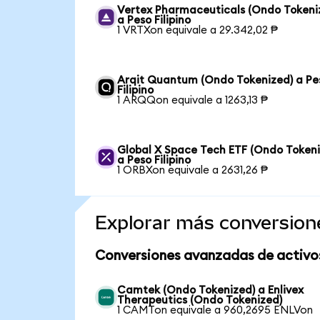
Vertex Pharmaceuticals (Ondo Tokeni
a Peso Filipino
1 VRTXon equivale a 29.342,02 ₱
Arqit Quantum (Ondo Tokenized) a Pe
Filipino
1 ARQQon equivale a 1263,13 ₱
Global X Space Tech ETF (Ondo Tokeni
a Peso Filipino
1 ORBXon equivale a 2631,26 ₱
Explorar más conversion
Conversiones avanzadas de activo
Camtek (Ondo Tokenized) a Enlivex
Therapeutics (Ondo Tokenized)
1 CAMTon equivale a 960,2695 ENLVon