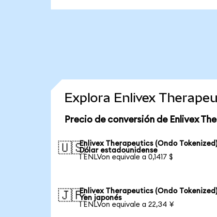
Explora Enlivex Therape
Precio de conversión de Enlivex Th
Enlivex Therapeutics (Ondo Tokenized)
🇺🇸
Dólar estadounidense
1 ENLVon equivale a 0,1417 $
Enlivex Therapeutics (Ondo Tokenized)
🇯🇵
Yen japonés
1 ENLVon equivale a 22,34 ¥