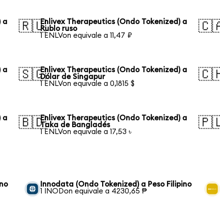
 a
Enlivex Therapeutics (Ondo Tokenized) a
🇷🇺
🇨
Rublo ruso
1 ENLVon equivale a 11,47 ₽
 a
Enlivex Therapeutics (Ondo Tokenized) a
🇸🇬
🇨
Dólar de Singapur
1 ENLVon equivale a 0,1815 $
 a
Enlivex Therapeutics (Ondo Tokenized) a
🇧🇩
🇵
Taka de Bangladés
1 ENLVon equivale a 17,53 ৳
ino
Innodata (Ondo Tokenized) a Peso Filipino
1 INODon equivale a 4230,65 ₱