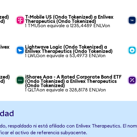
zed)
T-Mobile US (Ondo Tokenized) a Enlivex
d)
Therapeutics (Ondo Tokenized)
1 TMUSon equivale a 1235,4489 ENLVon
ivex
Lightwave Logic (Ondo Tokenized) a
Enlivex Therapeutics (Ondo Tokenized)
1 LWLGon equivale a 53,4973 ENLVon
zed)
iShares Aaa - A Rated Corporate Bond ETF
d)
(Ondo Tokenized) a Enlivex Therapeutics
(Ondo Tokenized)
1 QLTAon equivale a 328,8178 ENLVon
idad
o, respaldado ni está afiliado con Enlivex Therapeutics. El no
ficar el activo de referencia subyacente.