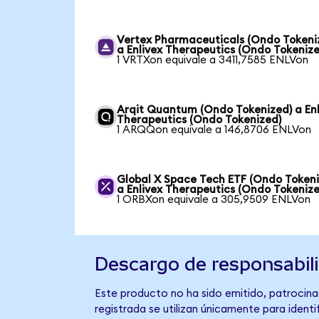
Vertex Pharmaceuticals (Ondo Tokeni
a Enlivex Therapeutics (Ondo Tokenize
1 VRTXon equivale a 3411,7585 ENLVon
Arqit Quantum (Ondo Tokenized) a Enl
Therapeutics (Ondo Tokenized)
1 ARQQon equivale a 146,8706 ENLVon
Global X Space Tech ETF (Ondo Tokeni
a Enlivex Therapeutics (Ondo Tokenize
1 ORBXon equivale a 305,9509 ENLVon
Descargo de responsabil
Este producto no ha sido emitido, patrocinad
registrada se utilizan únicamente para identi