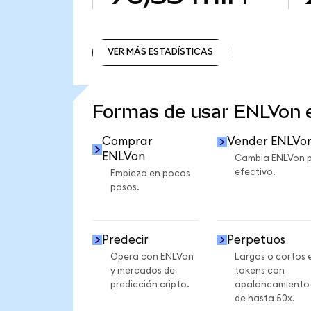
VER MÁS ESTADÍSTICAS
VER MÁS ESTADÍSTICAS
Formas de usar ENLVon
Comprar
Vender ENLVo
ENLVon
Cambia ENLVon 
efectivo.
Empieza en pocos
pasos.
Predecir
Perpetuos
Opera con ENLVon
Largos o cortos 
y mercados de
tokens con
predicción cripto.
apalancamiento
de hasta 50x.