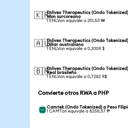
Enlivex Therapeutics (Ondo Tokenized)
🇰🇷
Won surcoreano
1 ENLVon equivale a 201,53 ₩
Enlivex Therapeutics (Ondo Tokenized)
🇦🇺
Dólar australiano
1 ENLVon equivale a 0,2008 $
Enlivex Therapeutics (Ondo Tokenized)
🇧🇷
Real brasileño
1 ENLVon equivale a 0,7282 R$
Convierte otros RWA a PHP
Camtek (Ondo Tokenized) a Peso Filip
1 CAMTon equivale a 8258,57 ₱