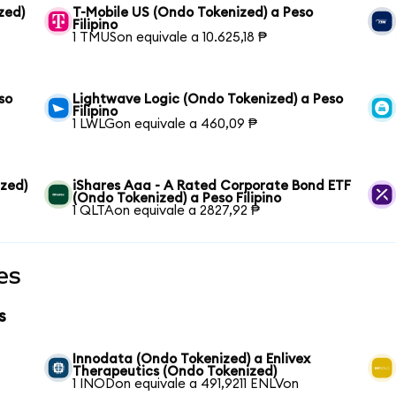
zed)
T-Mobile US (Ondo Tokenized) a Peso
Filipino
1 TMUSon equivale a 10.625,18 ₱
so
Lightwave Logic (Ondo Tokenized) a Peso
Filipino
1 LWLGon equivale a 460,09 ₱
zed)
iShares Aaa - A Rated Corporate Bond ETF
(Ondo Tokenized) a Peso Filipino
1 QLTAon equivale a 2827,92 ₱
es
s
Innodata (Ondo Tokenized) a Enlivex
Therapeutics (Ondo Tokenized)
1 INODon equivale a 491,9211 ENLVon