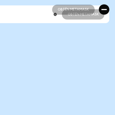
OBTÉN METAMASK
OBTÉN METAMASK
OBTÉN METAMASK
OBTÉN METAMASK