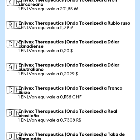
Enlivex Therapeutics (Ondo Tokenized) a Won
🇰🇷
surcoreano
1 ENLVon equivale a 201,85 ₩
Enlivex Therapeutics (Ondo Tokenized) a Rublo ruso
🇷🇺
1 ENLVon equivale a 11,79 ₽
Enlivex Therapeutics (Ondo Tokenized) a Dólar
🇨🇦
canadiense
1 ENLVon equivale a 0,20 $
Enlivex Therapeutics (Ondo Tokenized) a Dólar
🇦🇺
australiano
1 ENLVon equivale a 0,2029 $
Enlivex Therapeutics (Ondo Tokenized) a Franco
🇨🇭
Suizo
1 ENLVon equivale a 0,1158 CHF
Enlivex Therapeutics (Ondo Tokenized) a Real
🇧🇷
brasileño
1 ENLVon equivale a 0,7308 R$
Enlivex Therapeutics (Ondo Tokenized) a Taka de
🇧🇩
Bangladés