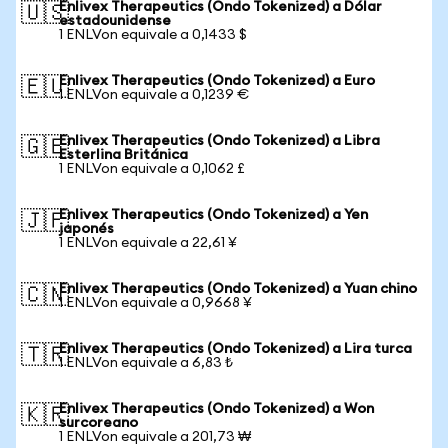
Enlivex Therapeutics (Ondo Tokenized) a Dólar
🇺🇸
estadounidense
1 ENLVon equivale a 0,1433 $
Enlivex Therapeutics (Ondo Tokenized) a Euro
🇪🇺
1 ENLVon equivale a 0,1239 €
Enlivex Therapeutics (Ondo Tokenized) a Libra
🇬🇧
Esterlina Británica
1 ENLVon equivale a 0,1062 £
Enlivex Therapeutics (Ondo Tokenized) a Yen
🇯🇵
japonés
1 ENLVon equivale a 22,61 ¥
Enlivex Therapeutics (Ondo Tokenized) a Yuan chino
🇨🇳
1 ENLVon equivale a 0,9668 ¥
Enlivex Therapeutics (Ondo Tokenized) a Lira turca
🇹🇷
1 ENLVon equivale a 6,83 ₺
Enlivex Therapeutics (Ondo Tokenized) a Won
🇰🇷
surcoreano
1 ENLVon equivale a 201,73 ₩