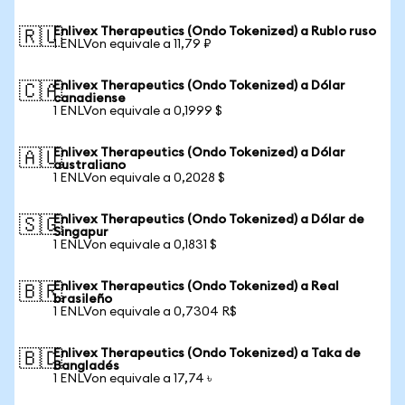
Enlivex Therapeutics (Ondo Tokenized) a Rublo ruso
🇷🇺
1 ENLVon equivale a 11,79 ₽
Enlivex Therapeutics (Ondo Tokenized) a Dólar
🇨🇦
canadiense
1 ENLVon equivale a 0,1999 $
Enlivex Therapeutics (Ondo Tokenized) a Dólar
🇦🇺
australiano
1 ENLVon equivale a 0,2028 $
Enlivex Therapeutics (Ondo Tokenized) a Dólar de
🇸🇬
Singapur
1 ENLVon equivale a 0,1831 $
Enlivex Therapeutics (Ondo Tokenized) a Real
🇧🇷
brasileño
1 ENLVon equivale a 0,7304 R$
Enlivex Therapeutics (Ondo Tokenized) a Taka de
🇧🇩
Bangladés
1 ENLVon equivale a 17,74 ৳