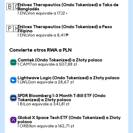
Enlivex Therapeutics (Ondo Tokenized) a Taka de
🇧🇩
Bangladés
1 ENLVon equivale a 17,12 ৳
Enlivex Therapeutics (Ondo Tokenized) a Peso
🇵🇭
Filipino
1 ENLVon equivale a 8,41 ₱
Convierte otros RWA a PLN
Camtek (Ondo Tokenized) a Złoty polaco
1 CAMTon equivale a 507,88 zł
Lightwave Logic (Ondo Tokenized) a Złoty polaco
1 LWLGon equivale a 28,67 zł
SPDR Bloomberg 1-3 Month T-Bill ETF (Ondo
Tokenized) a Złoty polaco
1 BILon equivale a 341,81 zł
Global X Space Tech ETF (Ondo Tokenized) a Złoty
polaco
1 ORBXon equivale a 162,71 zł