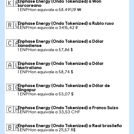
Enphase Energy (Ondo Tokenized) a Won
🇰🇷
surcoreano
1 ENPHon equivale a 58.491,19 ₩
Enphase Energy (Ondo Tokenized) a Rublo ruso
🇷🇺
1 ENPHon equivale a 3415,42 ₽
Enphase Energy (Ondo Tokenized) a Dólar
🇨🇦
canadiense
1 ENPHon equivale a 57,86 $
Enphase Energy (Ondo Tokenized) a Dólar
🇦🇺
australiano
1 ENPHon equivale a 58,74 $
Enphase Energy (Ondo Tokenized) a Dólar de
🇸🇬
Singapur
1 ENPHon equivale a 53,07 $
Enphase Energy (Ondo Tokenized) a Franco Suizo
🇨🇭
1 ENPHon equivale a 33,53 CHF
Enphase Energy (Ondo Tokenized) a Real brasileño
🇧🇷
1 ENPHon equivale a 211,57 R$