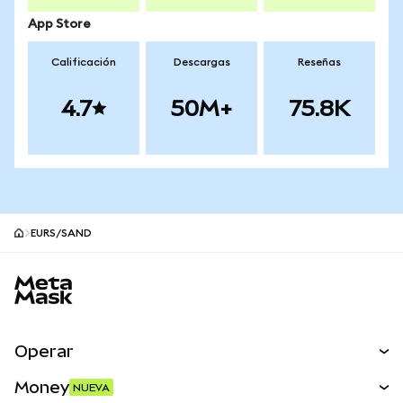
App Store
Calificación
Descargas
Reseñas
4.7
50M+
75.8K
EURS/SAND
Pie de página del sitio MetaMask
Operar
Canjear
Money
NUEVA
Predecir
NUEVA