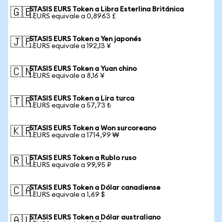
STASIS EURS Token a Libra Esterlina Británica
🇬🇧
1 EURS equivale a 0,8963 £
STASIS EURS Token a Yen japonés
🇯🇵
1 EURS equivale a 192,13 ¥
STASIS EURS Token a Yuan chino
🇨🇳
1 EURS equivale a 8,16 ¥
STASIS EURS Token a Lira turca
🇹🇷
1 EURS equivale a 57,73 ₺
STASIS EURS Token a Won surcoreano
🇰🇷
1 EURS equivale a 1714,99 ₩
STASIS EURS Token a Rublo ruso
🇷🇺
1 EURS equivale a 99,95 ₽
STASIS EURS Token a Dólar canadiense
🇨🇦
1 EURS equivale a 1,69 $
STASIS EURS Token a Dólar australiano
🇦🇺