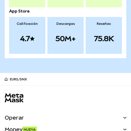
App Store
Calificación
Descargas
Reseñas
4.7
50M+
75.8K
EURS/SNX
Pie de página del sitio MetaMask
Operar
Canjear
Money
NUEVA