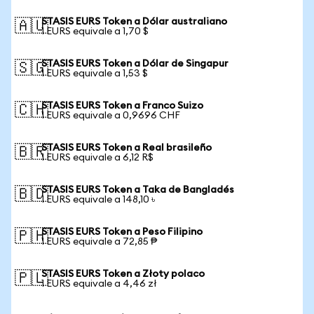
STASIS EURS Token a Dólar australiano
🇦🇺
1 EURS equivale a 1,70 $
STASIS EURS Token a Dólar de Singapur
🇸🇬
1 EURS equivale a 1,53 $
STASIS EURS Token a Franco Suizo
🇨🇭
1 EURS equivale a 0,9696 CHF
STASIS EURS Token a Real brasileño
🇧🇷
1 EURS equivale a 6,12 R$
STASIS EURS Token a Taka de Bangladés
🇧🇩
1 EURS equivale a 148,10 ৳
STASIS EURS Token a Peso Filipino
🇵🇭
1 EURS equivale a 72,85 ₱
STASIS EURS Token a Złoty polaco
🇵🇱
1 EURS equivale a 4,46 zł