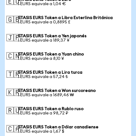
🇪🇺
1 EURS equivale a 1,04 €
STASIS EURS Token a Libra Esterlina Británica
🇬🇧
1 EURS equivale a 0,8895 £
STASIS EURS Token a Yen japonés
🇯🇵
1 EURS equivale a 189,37 ¥
STASIS EURS Token a Yuan chino
🇨🇳
1 EURS equivale a 8,10 ¥
STASIS EURS Token a Lira turca
🇹🇷
1 EURS equivale a 57,24 ₺
STASIS EURS Token a Won surcoreano
🇰🇷
1 EURS equivale a 1689,46 ₩
STASIS EURS Token a Rublo ruso
🇷🇺
1 EURS equivale a 98,72 ₽
STASIS EURS Token a Dólar canadiense
🇨🇦
1 EURS equivale a 1,67 $