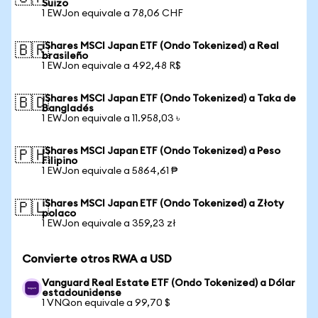
Suizo
1 EWJon equivale a 78,06 CHF
iShares MSCI Japan ETF (Ondo Tokenized) a Real
🇧🇷
brasileño
1 EWJon equivale a 492,48 R$
iShares MSCI Japan ETF (Ondo Tokenized) a Taka de
🇧🇩
Bangladés
1 EWJon equivale a 11.958,03 ৳
iShares MSCI Japan ETF (Ondo Tokenized) a Peso
🇵🇭
Filipino
1 EWJon equivale a 5864,61 ₱
iShares MSCI Japan ETF (Ondo Tokenized) a Złoty
🇵🇱
polaco
1 EWJon equivale a 359,23 zł
Convierte otros RWA a USD
Vanguard Real Estate ETF (Ondo Tokenized) a Dólar
estadounidense
1 VNQon equivale a 99,70 $