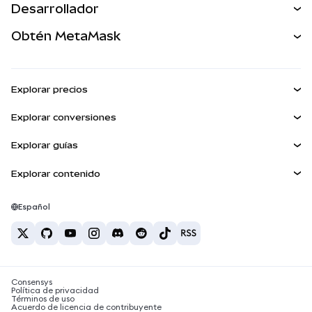
Desarrollador
Perps
NUEVA
Tarjeta
Ver los documentos
Obtén MetaMask
Activos del mundo real
mUSD
NUEVA
Panel
Obtén Metamask
Ganar
Kit de cuentas inteligentes
Escudo de transacciones
Explorar precios
Billeteras integradas
Agent Wallet
Precio de Bitcoin
NUEVA
Explorar conversiones
MetaMask Connect
Precio de Ethereum
Snaps
BTC a USD
Precio de Solana
Explorar guías
Snaps
Recompensas
ETH a USD
NUEVA
Comprar BTC
Precio de Shiba Inu
USDT a INR
Explorar contenido
Servicios Web3
Seguridad
Comprar ETH
Precio de Pepe
Billetera Bitcoin
BTC a USDT
Comprar SOL
Soporte
Precio de Tether
Billetera Solana
Español
BTC a INR
Comprar PEPE
Carreras
Precio de USDC
Mejores tarjetas de criptomonedas
ETH a USDT
Comprar USDT
Precio de Chainlink
Las mejores billeteras de criptomonedas móviles
Contacto
USDT a PHP
Comprar USDC
¿Qué es Polymarket?
BTC a EUR
Consensys
Comprar SHIB
Noticias sobre impuestos de criptomonedas
Política de privacidad
Términos de uso
Comprar BNB
Acuerdo de licencia de contribuyente
¿Cómo comprar criptomonedas?