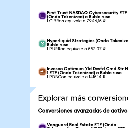
First Trust NASDAQ Cybersecurity ETF
(Ondo Tokenized) a Rublo ruso
1 CIBRon equivale a 7946,15 ₽
Hyperliquid Strategies (Ondo Tokenize
Rublo ruso
1 PURRon equivale a 552,07 ₽
Invesco Optimum Yld Dvsfd Cmd Str N
1 ETF (Ondo Tokenized) a Rublo ruso
1 PDBCon equivale a 1415,14 ₽
Explorar más conversion
Conversiones avanzadas de activo
Vanguard Real Estate ETF (Ondo