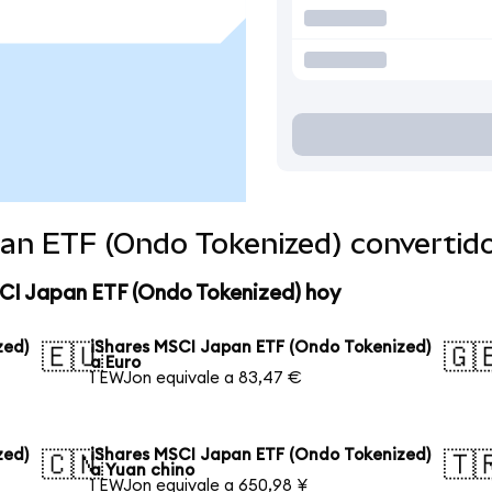
pan ETF (Ondo Tokenized) converti
SCI Japan ETF (Ondo Tokenized) hoy
zed)
iShares MSCI Japan ETF (Ondo Tokenized)
🇪🇺
🇬
a Euro
1 EWJon equivale a 83,47 €
zed)
iShares MSCI Japan ETF (Ondo Tokenized)
🇨🇳
🇹
a Yuan chino
1 EWJon equivale a 650,98 ¥