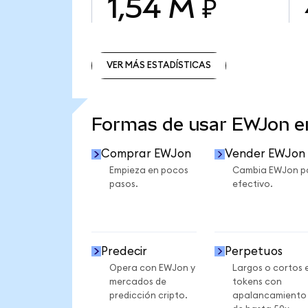
1,54 M ₽
VER MÁS ESTADÍSTICAS
VER MÁS ESTADÍSTICAS
Formas de usar EWJon 
Comprar EWJon
Vender EWJon
Empieza en pocos
Cambia EWJon p
pasos.
efectivo.
Predecir
Perpetuos
Opera con EWJon y
Largos o cortos 
mercados de
tokens con
predicción cripto.
apalancamiento