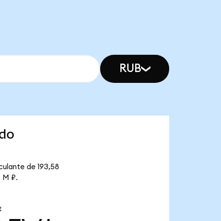
RUB
ndo
culante de 193,58
4 M ₽.
E