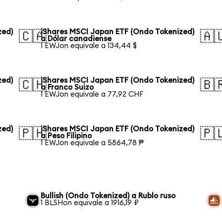
zed)
iShares MSCI Japan ETF (Ondo Tokenized)
🇨🇦
🇦
a Dólar canadiense
1 EWJon equivale a 134,44 $
zed)
iShares MSCI Japan ETF (Ondo Tokenized)
🇨🇭
🇧
a Franco Suizo
1 EWJon equivale a 77,92 CHF
zed)
iShares MSCI Japan ETF (Ondo Tokenized)
🇵🇭
🇵
a Peso Filipino
1 EWJon equivale a 5864,78 ₱
Bullish (Ondo Tokenized) a Rublo ruso
1 BLSHon equivale a 1916,19 ₽