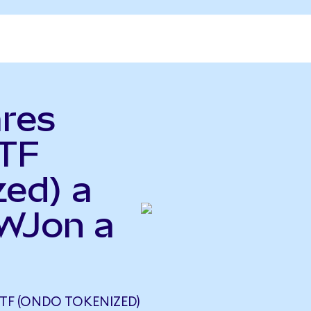
ares
TF
zed) a
EWJon a
ETF (ONDO TOKENIZED)