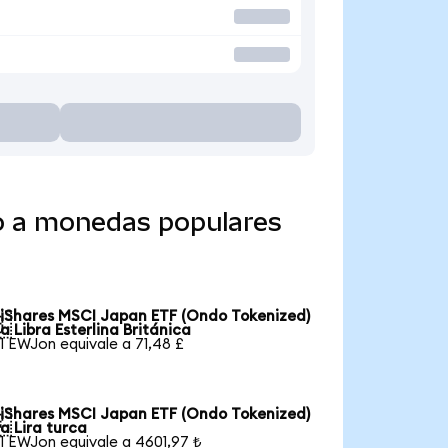
do a monedas populares
iShares MSCI Japan ETF (Ondo Tokenized)

a Libra Esterlina Británica
1 EWJon equivale a 71,48 £
iShares MSCI Japan ETF (Ondo Tokenized)

a Lira turca
1 EWJon equivale a 4601,97 ₺