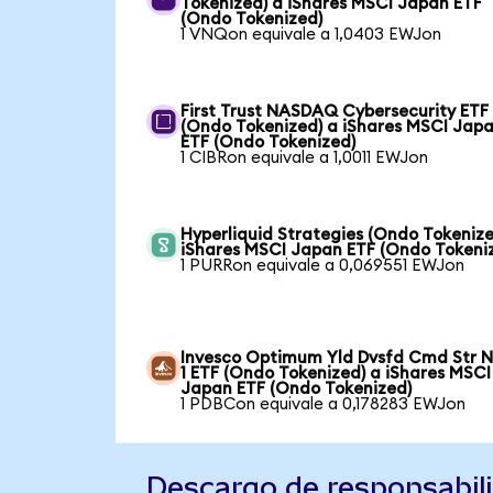
Tokenized) a iShares MSCI Japan ETF
(Ondo Tokenized)
1 VNQon equivale a 1,0403 EWJon
First Trust NASDAQ Cybersecurity ETF
(Ondo Tokenized) a iShares MSCI Jap
ETF (Ondo Tokenized)
1 CIBRon equivale a 1,0011 EWJon
Hyperliquid Strategies (Ondo Tokenize
iShares MSCI Japan ETF (Ondo Tokeni
1 PURRon equivale a 0,069551 EWJon
Invesco Optimum Yld Dvsfd Cmd Str N
1 ETF (Ondo Tokenized) a iShares MSCI
Japan ETF (Ondo Tokenized)
1 PDBCon equivale a 0,178283 EWJon
Descargo de responsabil