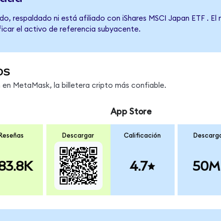
do, respaldado ni está afiliado con iShares MSCI Japan ETF . El
ficar el activo de referencia subyacente.
os
n MetaMask, la billetera cripto más confiable.
App Store
Reseñas
Descargar
Calificación
Descarg
83.8K
4.7
50M