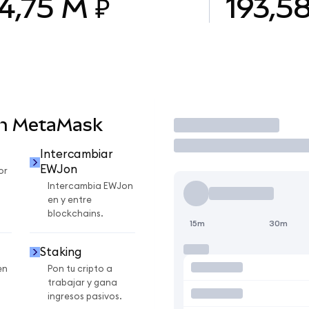
4,75 M ₽
193,5
en MetaMask
Operar
Intercambiar
EWJon
or
Intercambia EWJon
en y entre
blockchains.
15m
30m
Staking
en
Pon tu cripto a
trabajar y gana
ingresos pasivos.