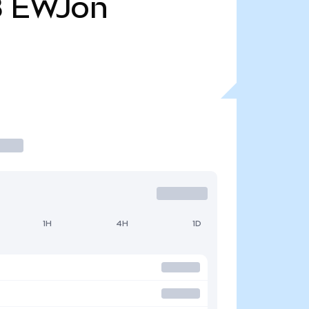
8
EWJon
1H
4H
1D