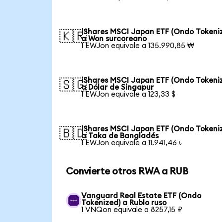
iShares MSCI Japan ETF (Ondo Tokeni
🇰🇷
a Won surcoreano
1 EWJon equivale a 135.990,85 ₩
iShares MSCI Japan ETF (Ondo Tokeni
🇸🇬
a Dólar de Singapur
1 EWJon equivale a 123,33 $
iShares MSCI Japan ETF (Ondo Tokeni
🇧🇩
a Taka de Bangladés
1 EWJon equivale a 11.941,46 ৳
Convierte otros RWA a RUB
Vanguard Real Estate ETF (Ondo
Tokenized) a Rublo ruso
1 VNQon equivale a 8257,15 ₽