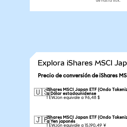
de hasta 50x.
Explora iShares MSCI Ja
Precio de conversión de iShares M
iShares MSCI Japan ETF (Ondo Tokeni
🇺🇸
a Dólar estadounidense
1 EWJon equivale a 96,48 $
iShares MSCI Japan ETF (Ondo Tokeni
🇯🇵
a Yen japonés
1 EWJon equivale a 15.190,49 ¥