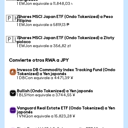
1 EWJon equivale a 11.848,03 ৳
iShares MSCI Japan ETF (Ondo Tokenized) a Peso
🇵🇭
Filipino
1 EWJon equivale a 5819,13 ₱
iShares MSCI Japan ETF (Ondo Tokenized) a Złoty
🇵🇱
polaco
1 EWJon equivale a 356,82 zł
Convierte otros RWA a JPY
Invesco DB Commodity Index Tracking Fund (Ondo
Tokenized) a Yen japonés
1 DBCon equivale a 4471,39 ¥
Bullish (Ondo Tokenized) a Yen japonés
1 BLSHon equivale a 3744,55 ¥
Vanguard Real Estate ETF (Ondo Tokenized) a Yen
japonés
1 VNQon equivale a 15.823,28 ¥