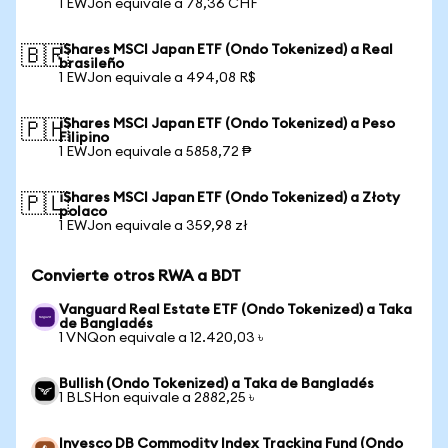
1 EWJon equivale a 78,36 CHF
iShares MSCI Japan ETF (Ondo Tokenized) a Real
🇧🇷
brasileño
1 EWJon equivale a 494,08 R$
iShares MSCI Japan ETF (Ondo Tokenized) a Peso
🇵🇭
Filipino
1 EWJon equivale a 5858,72 ₱
iShares MSCI Japan ETF (Ondo Tokenized) a Złoty
🇵🇱
polaco
1 EWJon equivale a 359,98 zł
Convierte otros RWA a BDT
Vanguard Real Estate ETF (Ondo Tokenized) a Taka
de Bangladés
1 VNQon equivale a 12.420,03 ৳
Bullish (Ondo Tokenized) a Taka de Bangladés
1 BLSHon equivale a 2882,25 ৳
Invesco DB Commodity Index Tracking Fund (Ondo