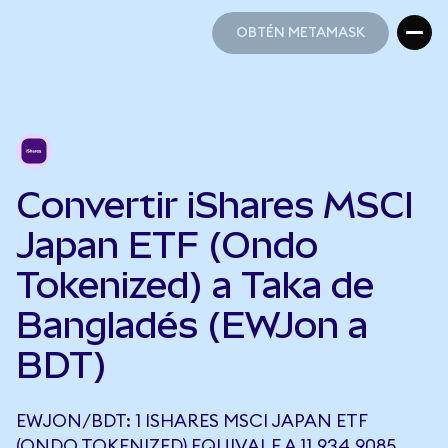
OBTÉN METAMASK
OBTÉN METAMASK
Convertir iShares MSCI
Japan ETF (Ondo
Tokenized) a Taka de
Bangladés (EWJon a
BDT)
EWJON/BDT: 1 ISHARES MSCI JAPAN ETF
(ONDO TOKENIZED) EQUIVALE A 11.934,9085