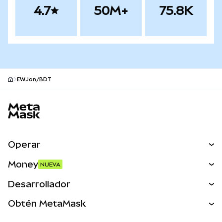
4.7
50M+
75.8K
EWJon/BDT
Pie de página del sitio MetaMask
Operar
Canjear
Money
NUEVA
Predecir
NUEVA
Comprar
Desarrollador
Perps
NUEVA
Tarjeta
Ver los documentos
Obtén MetaMask
Activos del mundo real
mUSD
NUEVA
Panel
Obtén Metamask