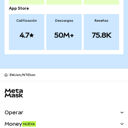
App Store
Calificación
Descargas
Reseñas
4.7
50M+
75.8K
EWJon/NTESon
Pie de página del sitio MetaMask
Operar
Canjear
Money
NUEVA