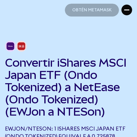
OBTÉN METAMASK
OBTÉN METAMASK
Convertir iShares MSCI
Japan ETF (Ondo
Tokenized) a NetEase
(Ondo Tokenized)
(EWJon a NTESon)
EWJON/NTESON: 1 ISHARES MSCI JAPAN ETF
(ONDO TOKENIZED) EQUIVALE A 0,725878