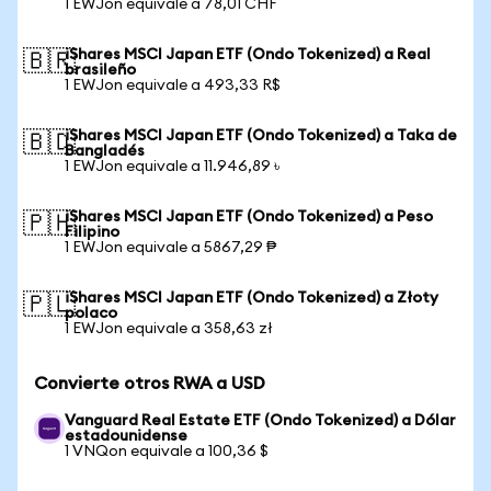
1 EWJon equivale a 78,01 CHF
iShares MSCI Japan ETF (Ondo Tokenized) a Real
🇧🇷
brasileño
1 EWJon equivale a 493,33 R$
iShares MSCI Japan ETF (Ondo Tokenized) a Taka de
🇧🇩
Bangladés
1 EWJon equivale a 11.946,89 ৳
iShares MSCI Japan ETF (Ondo Tokenized) a Peso
🇵🇭
Filipino
1 EWJon equivale a 5867,29 ₱
iShares MSCI Japan ETF (Ondo Tokenized) a Złoty
🇵🇱
polaco
1 EWJon equivale a 358,63 zł
Convierte otros RWA a USD
Vanguard Real Estate ETF (Ondo Tokenized) a Dólar
estadounidense
1 VNQon equivale a 100,36 $