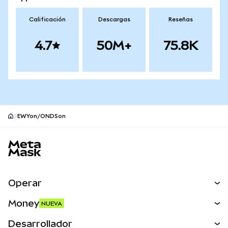
Calificación
Descargas
Reseñas
4.7
50M+
75.8K
EWYon/ONDSon
Pie de página del sitio MetaMask
Operar
Canjear
Money
NUEVA
Predecir
NUEVA
Comprar
Desarrollador