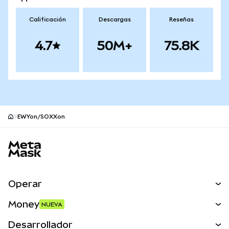
Calificación
Descargas
Reseñas
4.7
50M+
75.8K
EWYon/SOXXon
Pie de página del sitio MetaMask
Operar
Canjear
Money
NUEVA
Predecir
NUEVA
Comprar
Desarrollador