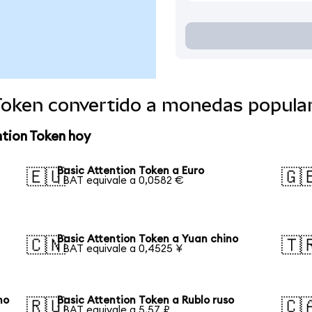
 Token convertido a monedas popula
ntion Token hoy
Basic Attention Token a Euro
🇪🇺
🇬
1 BAT equivale a 0,0582 €
Basic Attention Token a Yuan chino
🇨🇳
🇹
1 BAT equivale a 0,4525 ¥
no
Basic Attention Token a Rublo ruso
🇷🇺
🇨
1 BAT equivale a 5,57 ₽