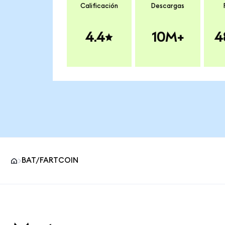
Calificación
Descargas
4.4
10M+
4
BAT/FARTCOIN
Pie de página del sitio MetaMask