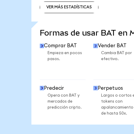
VER MÁS ESTADÍSTICAS
VER MÁS ESTADÍSTICAS
Formas de usar BAT en
Comprar BAT
Vender BAT
Empieza en pocos
Cambia BAT por
pasos.
efectivo.
Predecir
Perpetuos
Opera con BAT y
Largos o cortos 
mercados de
tokens con
predicción cripto.
apalancamiento
de hasta 50x.