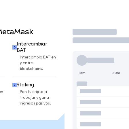
 MetaMask
Operar
Intercambiar
BAT
Intercambia BAT en
y entre
blockchains.
15m
30m
Staking
en
Pon tu cripto a
trabajar y gana
ingresos pasivos.