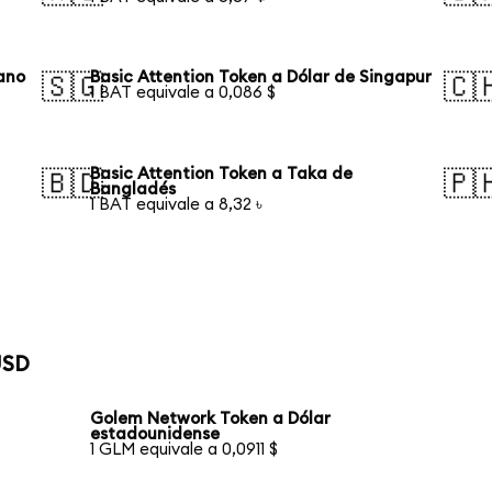
iano
Basic Attention Token a Dólar de Singapur
🇸🇬
🇨
1 BAT equivale a 0,086 $
Basic Attention Token a Taka de
🇧🇩
🇵
Bangladés
1 BAT equivale a 8,32 ৳
USD
Golem Network Token a Dólar
estadounidense
1 GLM equivale a 0,0911 $