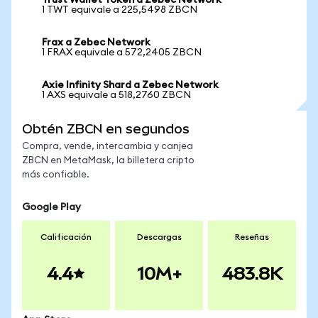
Trust Wallet Token a Zebec Network
1 TWT equivale a 225,5498 ZBCN
Frax a Zebec Network
1 FRAX equivale a 572,2405 ZBCN
Axie Infinity Shard a Zebec Network
1 AXS equivale a 518,2760 ZBCN
Obtén ZBCN en segundos
Compra, vende, intercambia y canjea
ZBCN en MetaMask, la billetera cripto
más confiable.
Google Play
Calificación
Descargas
Reseñas
4.4
10M+
483.8K