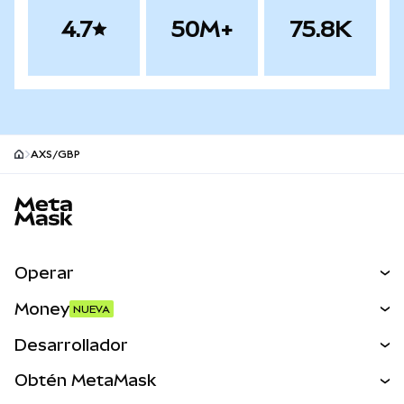
4.7
50M+
75.8K
AXS/GBP
Pie de página del sitio MetaMask
Operar
Canjear
Money
NUEVA
Predecir
NUEVA
Comprar
Desarrollador
Perps
NUEVA
Tarjeta
Ver los documentos
Obtén MetaMask
Activos del mundo real
mUSD
NUEVA
Panel
Obtén Metamask