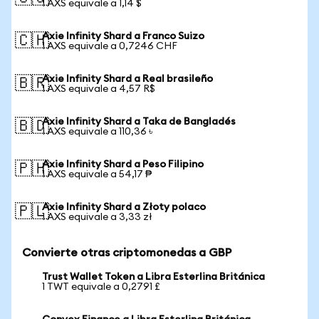
1 AXS equivale a 1,14 $
Axie Infinity Shard a Franco Suizo
🇨🇭
1 AXS equivale a 0,7246 CHF
Axie Infinity Shard a Real brasileño
🇧🇷
1 AXS equivale a 4,57 R$
Axie Infinity Shard a Taka de Bangladés
🇧🇩
1 AXS equivale a 110,36 ৳
Axie Infinity Shard a Peso Filipino
🇵🇭
1 AXS equivale a 54,17 ₱
Axie Infinity Shard a Złoty polaco
🇵🇱
1 AXS equivale a 3,33 zł
Convierte otras criptomonedas a GBP
Trust Wallet Token a Libra Esterlina Británica
1 TWT equivale a 0,2791 £