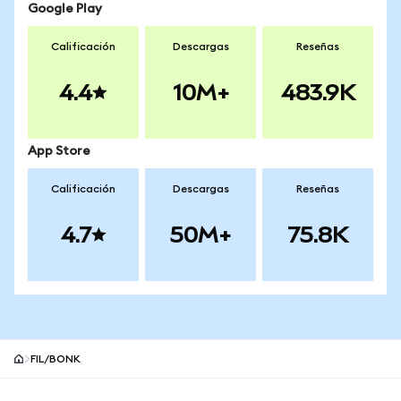
Google Play
Calificación
Descargas
Reseñas
4.4
10M+
483.9K
App Store
Calificación
Descargas
Reseñas
4.7
50M+
75.8K
FIL/BONK
Pie de página del sitio MetaMask