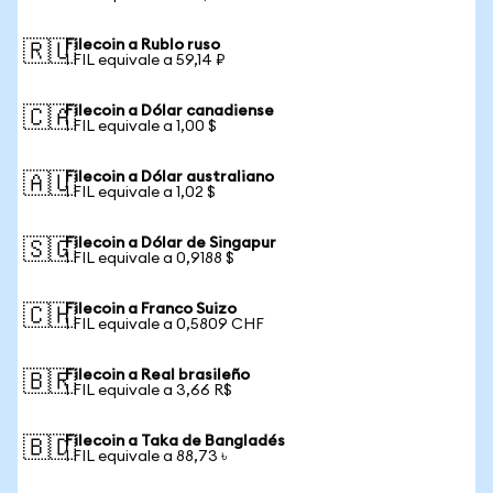
Filecoin a Rublo ruso
🇷🇺
1 FIL equivale a 59,14 ₽
Filecoin a Dólar canadiense
🇨🇦
1 FIL equivale a 1,00 $
Filecoin a Dólar australiano
🇦🇺
1 FIL equivale a 1,02 $
Filecoin a Dólar de Singapur
🇸🇬
1 FIL equivale a 0,9188 $
Filecoin a Franco Suizo
🇨🇭
1 FIL equivale a 0,5809 CHF
Filecoin a Real brasileño
🇧🇷
1 FIL equivale a 3,66 R$
Filecoin a Taka de Bangladés
🇧🇩
1 FIL equivale a 88,73 ৳