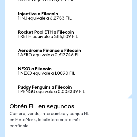
1 ATOM equivale a 1,8917 FIL
Injective a Filecoin
1 INJ equivale a 6,2733 FIL
Rocket Pool ETH a Filecoin
1 RETH equivale a 3116,1109 FIL
Aerodrome Finance a Filecoin
1 AERO equivale a 0,617746 FIL
NEXO a Filecoin
1 NEXO equivale a 1,0090 FIL
Pudgy Penguins a Filecoin
1 PENGU equivale a 0,008339 FIL
Obtén FIL en segundos
Compra, vende, intercambia y canjea FIL
en MetaMask, la billetera cripto más
confiable.