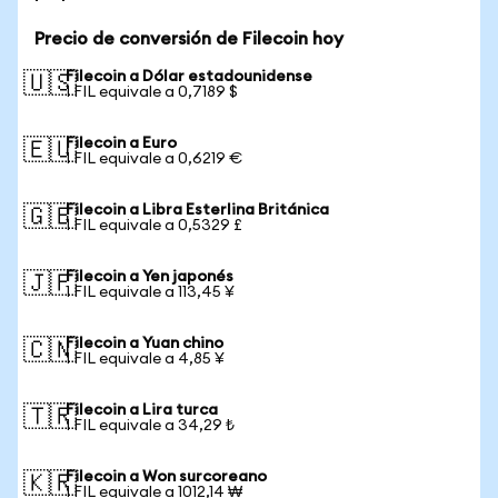
Precio de conversión de Filecoin hoy
Filecoin a Dólar estadounidense
🇺🇸
1 FIL equivale a 0,7189 $
Filecoin a Euro
🇪🇺
1 FIL equivale a 0,6219 €
Filecoin a Libra Esterlina Británica
🇬🇧
1 FIL equivale a 0,5329 £
Filecoin a Yen japonés
🇯🇵
1 FIL equivale a 113,45 ¥
Filecoin a Yuan chino
🇨🇳
1 FIL equivale a 4,85 ¥
Filecoin a Lira turca
🇹🇷
1 FIL equivale a 34,29 ₺
Filecoin a Won surcoreano
🇰🇷
1 FIL equivale a 1012,14 ₩