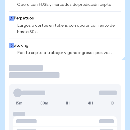
Opera con FUSE y mercados de predicción cripto.
Perpetuos
Largos o cortos en tokens con apalancamiento de
hasta 50x.
Staking
Pon tu cripto a trabajar y gana ingresos pasivos.
Operar
15m
30m
1H
4H
1D