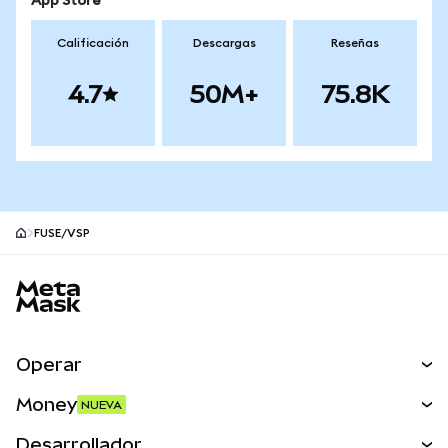
App Store
Calificación
Descargas
Reseñas
4.7
50M+
75.8K
FUSE/VSP
Pie de página del sitio MetaMask
Operar
Canjear
Money
NUEVA
Predecir
NUEVA
Comprar
Desarrollador