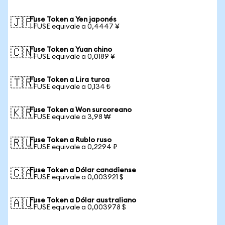
Fuse Token a Yen japonés
🇯🇵
1 FUSE equivale a 0,4447 ¥
Fuse Token a Yuan chino
🇨🇳
1 FUSE equivale a 0,0189 ¥
Fuse Token a Lira turca
🇹🇷
1 FUSE equivale a 0,134 ₺
Fuse Token a Won surcoreano
🇰🇷
1 FUSE equivale a 3,98 ₩
Fuse Token a Rublo ruso
🇷🇺
1 FUSE equivale a 0,2294 ₽
Fuse Token a Dólar canadiense
🇨🇦
1 FUSE equivale a 0,003921 $
Fuse Token a Dólar australiano
🇦🇺
1 FUSE equivale a 0,003978 $