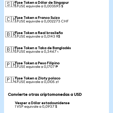
Fuse Token a Dólar de Singapur
🇸🇬
1 FUSE equivale a 0,003593 $
Fuse Token a Franco Suizo
🇨🇭
1 FUSE equivale a 0,002273 CHF
Fuse Token a Real brasileño
🇧🇷
1 FUSE equivale a 0,0143 R$
Fuse Token a Taka de Bangladés
🇧🇩
1 FUSE equivale a 0,3467 ৳
Fuse Token a Peso Filipino
🇵🇭
1 FUSE equivale a 0,1707 ₱
Fuse Token a Złoty polaco
🇵🇱
1 FUSE equivale a 0,0105 zł
Convierte otras criptomonedas a USD
Vesper a Dólar estadounidense
1 VSP equivale a 0,0937 $