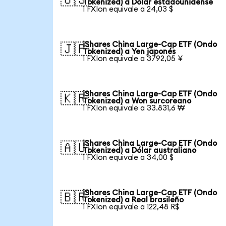
Tokenized) a Dólar estadounidense
1 FXIon equivale a 24,03 $
iShares China Large-Cap ETF (Ondo
🇯🇵
Tokenized) a Yen japonés
1 FXIon equivale a 3792,05 ¥
iShares China Large-Cap ETF (Ondo
🇰🇷
Tokenized) a Won surcoreano
1 FXIon equivale a 33.831,6 ₩
iShares China Large-Cap ETF (Ondo
🇦🇺
Tokenized) a Dólar australiano
1 FXIon equivale a 34,00 $
iShares China Large-Cap ETF (Ondo
🇧🇷
Tokenized) a Real brasileño
1 FXIon equivale a 122,48 R$