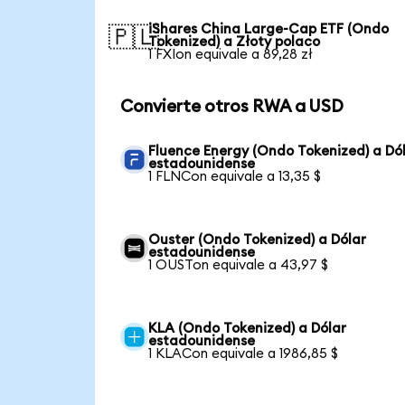
iShares China Large-Cap ETF (Ondo
🇵🇱
Tokenized) a Złoty polaco
1 FXIon equivale a 89,28 zł
Convierte otros RWA a USD
Fluence Energy (Ondo Tokenized) a Dó
estadounidense
1 FLNCon equivale a 13,35 $
Ouster (Ondo Tokenized) a Dólar
estadounidense
1 OUSTon equivale a 43,97 $
KLA (Ondo Tokenized) a Dólar
estadounidense
1 KLACon equivale a 1986,85 $