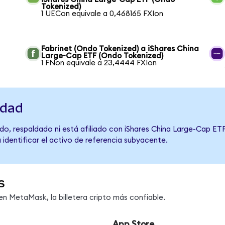
Tokenized)
1 UECon equivale a 0,468165 FXIon
Fabrinet (Ondo Tokenized) a iShares China
Large-Cap ETF (Ondo Tokenized)
1 FNon equivale a 23,4444 FXIon
idad
o, respaldado ni está afiliado con iShares China Large-Cap ETF
 identificar el activo de referencia subyacente.
s
n MetaMask, la billetera cripto más confiable.
App Store