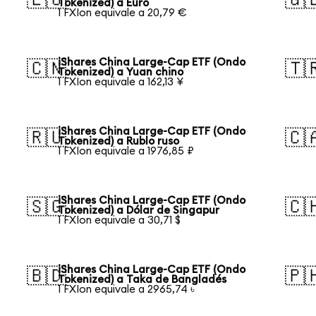
Tokenized) a Euro
1 FXIon equivale a 20,79 €
iShares China Large-Cap ETF (Ondo
🇨🇳
🇹
Tokenized) a Yuan chino
1 FXIon equivale a 162,13 ¥
iShares China Large-Cap ETF (Ondo
🇷🇺
🇨
Tokenized) a Rublo ruso
1 FXIon equivale a 1976,85 ₽
iShares China Large-Cap ETF (Ondo
🇸🇬
🇨
Tokenized) a Dólar de Singapur
1 FXIon equivale a 30,71 $
iShares China Large-Cap ETF (Ondo
🇧🇩
🇵
Tokenized) a Taka de Bangladés
1 FXIon equivale a 2965,74 ৳