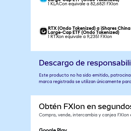
1 KLACon equivale a 82,6821 FXIon
RTX (Ondo Tokenized) a iShares China
Large-Cap ETF (Ondo Tokenized)
1 RTXon equivale a 9,2351 FXIon
Descargo de responsabil
Este producto no ha sido emitido, patrocinad
marca registrada se utilizan únicamente para
Obtén FXIon en segundo
Compra, vende, intercambia y canjea FXIon e
Google Play