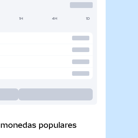
1H
4H
1D
a monedas populares