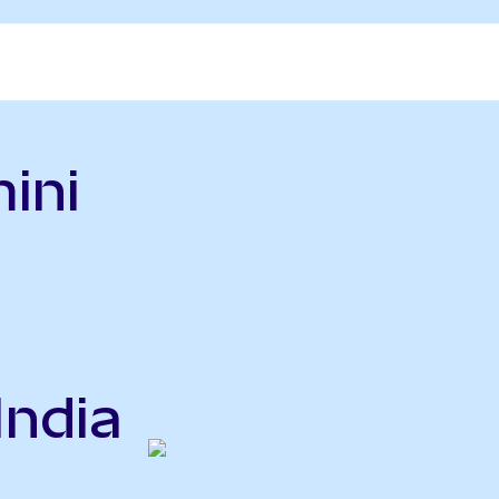
ini
n
India