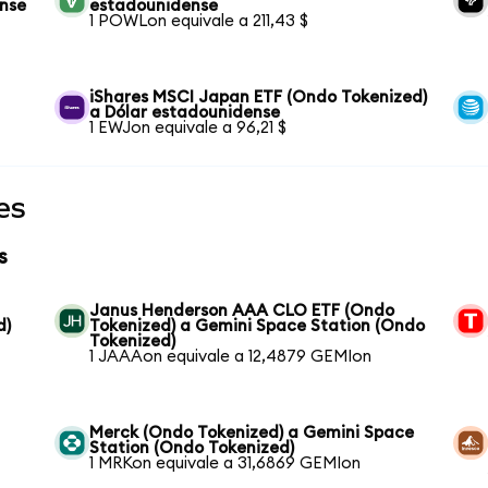
ense
estadounidense
1 POWLon equivale a 211,43 $
iShares MSCI Japan ETF (Ondo Tokenized)
a Dólar estadounidense
1 EWJon equivale a 96,21 $
es
s
Janus Henderson AAA CLO ETF (Ondo
d)
Tokenized) a Gemini Space Station (Ondo
Tokenized)
1 JAAAon equivale a 12,4879 GEMIon
Merck (Ondo Tokenized) a Gemini Space
Station (Ondo Tokenized)
1 MRKon equivale a 31,6869 GEMIon