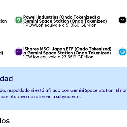
Powell Industries (Ondo Tokenized) a
tion
Gemini Space Station (Ondo Tokenized)
1 POWLon equivale a 51,3180 GEMIon
iShares MSCI Japan ETF (Ondo Tokenized)
d)
a Gemini Space Station (Ondo Tokenized)
1 EWJon equivale a 23,3519 GEMIon
idad
do, respaldado ni está afiliado con Gemini Space Station. El n
ficar el activo de referencia subyacente.
dos