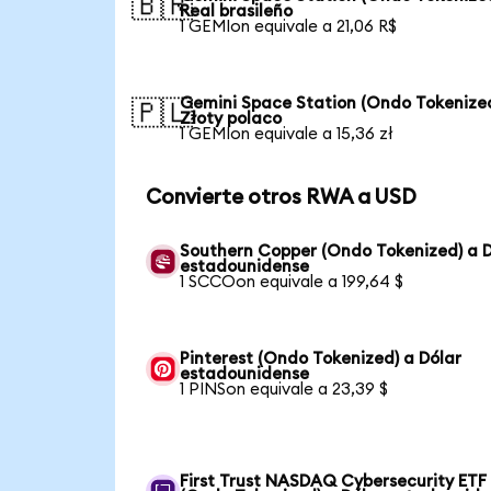
🇧🇷
Real brasileño
1 GEMIon equivale a 21,06 R$
Gemini Space Station (Ondo Tokenize
🇵🇱
Złoty polaco
1 GEMIon equivale a 15,36 zł
Convierte otros RWA a USD
Southern Copper (Ondo Tokenized) a D
estadounidense
1 SCCOon equivale a 199,64 $
Pinterest (Ondo Tokenized) a Dólar
estadounidense
1 PINSon equivale a 23,39 $
First Trust NASDAQ Cybersecurity ETF