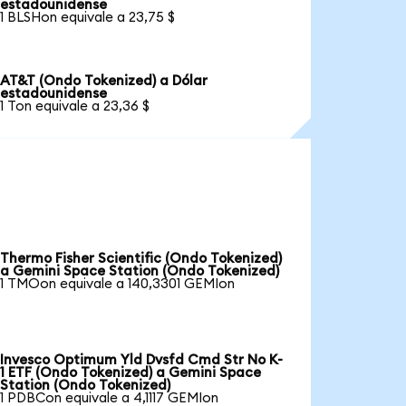
estadounidense
1 BLSHon equivale a 23,75 $
AT&T (Ondo Tokenized) a Dólar
estadounidense
1 Ton equivale a 23,36 $
Thermo Fisher Scientific (Ondo Tokenized)
a Gemini Space Station (Ondo Tokenized)
1 TMOon equivale a 140,3301 GEMIon
Invesco Optimum Yld Dvsfd Cmd Str No K-
1 ETF (Ondo Tokenized) a Gemini Space
Station (Ondo Tokenized)
1 PDBCon equivale a 4,1117 GEMIon