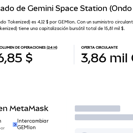
cado de Gemini Space Station (Ondo
do Tokenized) es 4,12 $ por GEMIon. Con un suministro circulan
nized) tiene una capitalización bursátil total de 15,81 mil $.
OLUMEN DE OPERACIONES
(24 H)
OFERTA CIRCULANTE
6,85 $
3,86 mil
 en MetaMask
Operar
n
Intercambiar
GEMIon
por