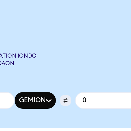
TATION (ONDO
NDAON
GEMION