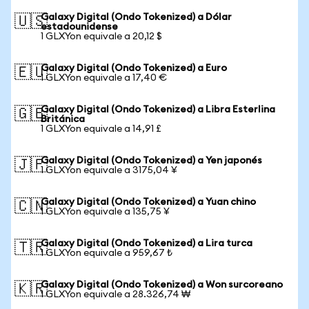
Galaxy Digital (Ondo Tokenized) a Dólar
🇺🇸
estadounidense
1 GLXYon equivale a 20,12 $
Galaxy Digital (Ondo Tokenized) a Euro
🇪🇺
1 GLXYon equivale a 17,40 €
Galaxy Digital (Ondo Tokenized) a Libra Esterlina
🇬🇧
Británica
1 GLXYon equivale a 14,91 £
Galaxy Digital (Ondo Tokenized) a Yen japonés
🇯🇵
1 GLXYon equivale a 3175,04 ¥
Galaxy Digital (Ondo Tokenized) a Yuan chino
🇨🇳
1 GLXYon equivale a 135,75 ¥
Galaxy Digital (Ondo Tokenized) a Lira turca
🇹🇷
1 GLXYon equivale a 959,67 ₺
Galaxy Digital (Ondo Tokenized) a Won surcoreano
🇰🇷
1 GLXYon equivale a 28.326,74 ₩