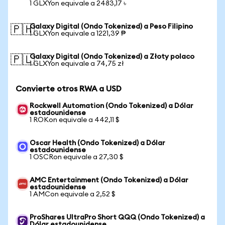
1 GLXYon equivale a 2483,17 ৳
Galaxy Digital (Ondo Tokenized) a Peso Filipino
🇵🇭
1 GLXYon equivale a 1221,39 ₱
Galaxy Digital (Ondo Tokenized) a Złoty polaco
🇵🇱
1 GLXYon equivale a 74,75 zł
Convierte otros RWA a USD
Rockwell Automation (Ondo Tokenized) a Dólar
estadounidense
1 ROKon equivale a 442,11 $
Oscar Health (Ondo Tokenized) a Dólar
estadounidense
1 OSCRon equivale a 27,30 $
AMC Entertainment (Ondo Tokenized) a Dólar
estadounidense
1 AMCon equivale a 2,52 $
ProShares UltraPro Short QQQ (Ondo Tokenized) a
Dólar estadounidense