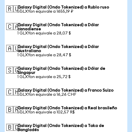
Galaxy Digital (Ondo Tokenized) a Rublo ruso
🇷🇺
1 GLXYon equivale a 1655,19 ₽
Galaxy Digital (Ondo Tokenized) a Dólar
🇨🇦
canadiense
1 GLXYon equivale a 28,07 $
Galaxy Digital (Ondo Tokenized) a Dólar
🇦🇺
australiano
1 GLXYon equivale a 28,47 $
Galaxy Digital (Ondo Tokenized) a Dólar de
🇸🇬
Singapur
1 GLXYon equivale a 25,72 $
Galaxy Digital (Ondo Tokenized) a Franco Suizo
🇨🇭
1 GLXYon equivale a 16,26 CHF
Galaxy Digital (Ondo Tokenized) a Real brasileño
🇧🇷
1 GLXYon equivale a 102,57 R$
Galaxy Digital (Ondo Tokenized) a Taka de
🇧🇩
Bangladés