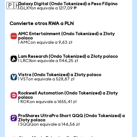
Galaxy Digital (Ondo Tokenized) a Peso Filipino
🇵🇭
1 GLXYon equivale a 1217,09 ₱
Convierte otros RWA a PLN
AMC Entertainment (Ondo Tokenized) a Złoty
polaco
1 AMCon equivale a 9,63 zł
Lam Research (Ondo Tokenized) a Złoty polaco
1 LRCXon equivale a 1146,25 zł
Vistra (Ondo Tokenized) a Złoty polaco
1 VSTon equivale a 528,87 zł
Rockwell Automation (Ondo Tokenized) a Złoty
polaco
1 ROKon equivale a 1655,41 zł
ProShares UltraPro Short QQQ (Ondo Tokenized) a
Złoty polaco
1 SQQQon equivale a 146,56 zł