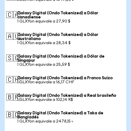
Galaxy Digital (Ondo Tokenized) a Dólar
🇨🇦
canadiense
1 GLXYon equivale a 27,90 $
Galaxy Digital (Ondo Tokenized) a Dólar
🇦🇺
australiano
1 GLXYon equivale a 28,34 $
Galaxy Digital (Ondo Tokenized) a Dólar de
🇸🇬
Singapur
1 GLXYon equivale a 25,59 $
Galaxy Digital (Ondo Tokenized) a Franco Suizo
🇨🇭
1 GLXYon equivale a 16,17 CHF
Galaxy Digital (Ondo Tokenized) a Real brasileño
🇧🇷
1 GLXYon equivale a 102,14 R$
Galaxy Digital (Ondo Tokenized) a Taka de
🇧🇩
Bangladés
1 GLXYon equivale a 2478,15 ৳