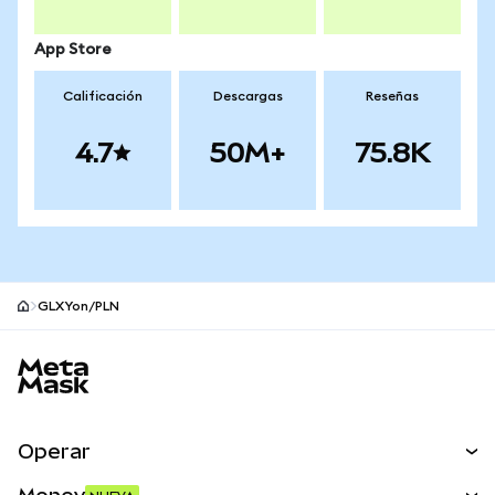
App Store
Calificación
Descargas
Reseñas
4.7
50M+
75.8K
GLXYon/PLN
Pie de página del sitio MetaMask
Operar
Canjear